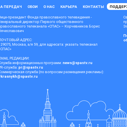
А ПЕРЕДАЧ
ОБОИ
О НАС
КАРЬЕРА
КОНТАКТЫ
ПОДДЕР
Вице-президент Фонда православного телевидения -
С
Генеральный директор Первого общественного
п
православного телеканала «СПАС» – Корчевников Борис
Эл
Вячеславович
П
ПОЧТОВЫЙ АДРЕС:
о
129075, Москва, а/я 59, для адресата: указать телеканал
«СПАС»
EMAIL РЕДАКЦИИ:
Служба информационных программ:
news@spastv.ru
PR-служба:
pr@spastv.ru
Коммерческая служба (по вопросам размещения рекламы):
vkrasnykh@spastv.ru