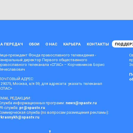
А ПЕРЕДАЧ
ОБОИ
О НАС
КАРЬЕРА
КОНТАКТЫ
ПОДДЕР
Вице-президент Фонда православного телевидения -
С
Генеральный директор Первого общественного
п
православного телеканала «СПАС» – Корчевников Борис
Эл
Вячеславович
П
ПОЧТОВЫЙ АДРЕС:
о
129075, Москва, а/я 59, для адресата: указать телеканал
«СПАС»
EMAIL РЕДАКЦИИ:
Служба информационных программ:
news@spastv.ru
PR-служба:
pr@spastv.ru
Коммерческая служба (по вопросам размещения рекламы):
vkrasnykh@spastv.ru