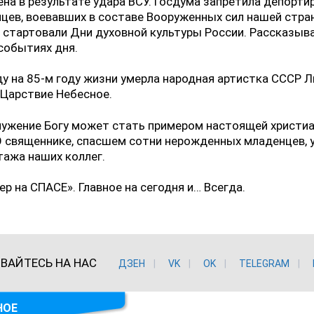
на в результате удара ВСУ. Госдума запретила депорти
цев, воевавших в составе Вооруженных сил нашей стра
 стартовали Дни духовной культуры России. Рассказыв
событиях дня.
ду на 85-м году жизни умерла народная артистка СССР
 Царствие Небесное.
лужение Богу может стать примером настоящей христи
 священнике, спасшем сотни нерожденных младенцев, 
тажа наших коллег.
ер на СПАСЕ». Главное на сегодня и… Всегда.
ВАЙТЕСЬ НА НАС
ДЗЕН
VK
ОK
TELEGRAM
НОЕ