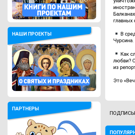
уничтоже
иностран
Балканах
главных 
В сре
НАШИ ПРОЕКТЫ
Чурсина.
Как с
любви? О
из репор
Это «Веч
ПАРТНЕРЫ
ПОДПИСЫ
ПОПУЛЯР