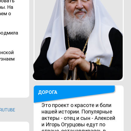
ровать
ны. На
аем о
 Людмила
анской
узнаем
ДОРОГА
Это проект о красоте и боли
RUTUBE
нашей истории. Популярные
актеры - отец и сын - Алексей
и Игорь Огурцовы едут по
стране, останавливаясь в