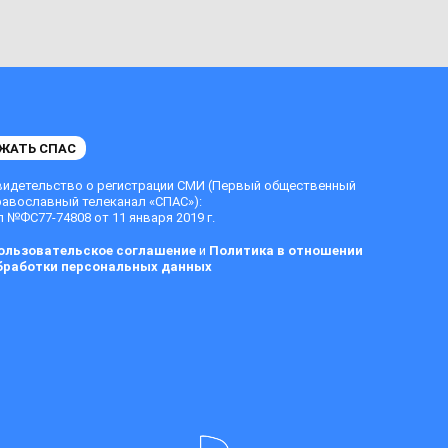
ЖАТЬ СПАС
видетельство о регистрации СМИ (Первый общественный
равославный телеканал «СПАС»):
 №ФС77-74808 от 11 января 2019 г.
ользовательское соглашение
и
Политика в отношении
бработки персональных данных