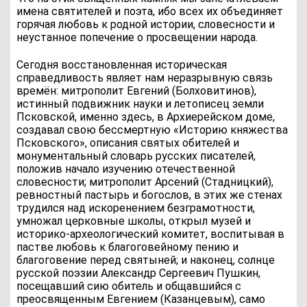
имена святителей и поэта, ибо всех их объединяет
горячая любовь к родной истории, словесности и
неустанное попечение о просвещении народа.
Сегодня восстановленная историческая
справедливость являет нам неразрывную связь
времён: митрополит Евгений (Болховитинов),
истинный подвижник науки и летописец земли
Псковской, именно здесь, в Архиерейском доме,
создавал свою бессмертную «Историю княжества
Псковского», описания святых обителей и
монументальный словарь русских писателей,
положив начало изучению отечественной
словесности; митрополит Арсений (Стадницкий),
ревностный пастырь и богослов, в этих же стенах
трудился над искоренением безграмотности,
умножал церковные школы, открыл музей и
историко-археологический комитет, воспитывая в
пастве любовь к благоговейному пению и
благоговение перед святыней; и наконец, солнце
русской поэзии Александр Сергеевич Пушкин,
посещавший сию обитель и общавшийся с
преосвященным Евгением (Казанцевым), само