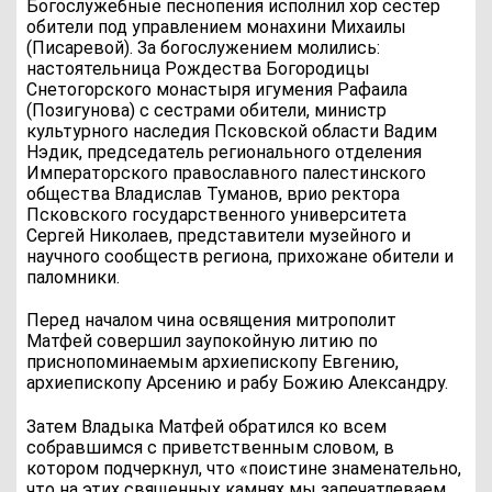
Богослужебные песнопения исполнил хор сестер
обители под управлением монахини Михаилы
(Писаревой). За богослужением молились:
настоятельница Рождества Богородицы
Снетогорского монастыря игумения Рафаила
(Позигунова) с сестрами обители, министр
культурного наследия Псковской области Вадим
Нэдик, председатель регионального отделения
Императорского православного палестинского
общества Владислав Туманов, врио ректора
Псковского государственного университета
Сергей Николаев, представители музейного и
научного сообществ региона, прихожане обители и
паломники.
Перед началом чина освящения митрополит
Матфей совершил заупокойную литию по
приснопоминаемым архиепископу Евгению,
архиепископу Арсению и рабу Божию Александру.
Затем Владыка Матфей обратился ко всем
собравшимся с приветственным словом, в
котором подчеркнул, что «поистине знаменательно,
что на этих священных камнях мы запечатлеваем