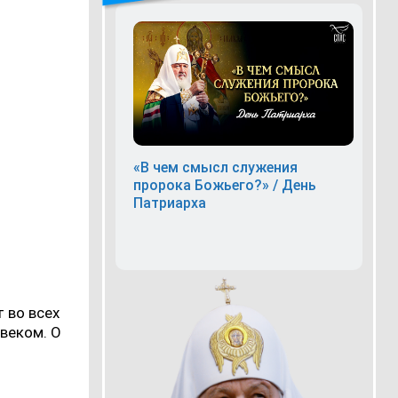
«В чем смысл служения
пророка Божьего?» / День
Патриарха
 во всех
овеком. О