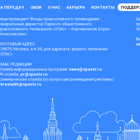
А ПЕРЕДАЧ
ОБОИ
О НАС
КАРЬЕРА
КОНТАКТЫ
ПОДДЕР
Вице-президент Фонда православного телевидения -
С
Генеральный директор Первого общественного
п
православного телеканала «СПАС» – Корчевников Борис
Эл
Вячеславович
П
ПОЧТОВЫЙ АДРЕС:
о
129075, Москва, а/я 59, для адресата: указать телеканал
«СПАС»
EMAIL РЕДАКЦИИ:
Служба информационных программ:
news@spastv.ru
PR-служба:
pr@spastv.ru
Коммерческая служба (по вопросам размещения рекламы):
vkrasnykh@spastv.ru