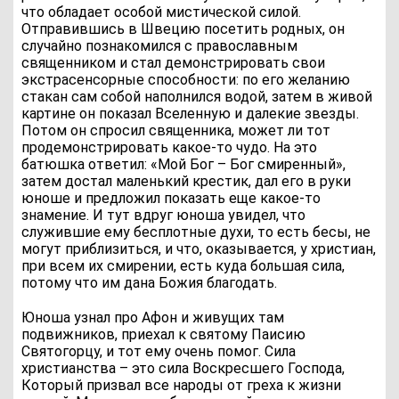
что обладает особой мистической силой.
Отправившись в Швецию посетить родных, он
случайно познакомился с православным
священником и стал демонстрировать свои
экстрасенсорные способности: по его желанию
стакан сам собой наполнился водой, затем в живой
картине он показал Вселенную и далекие звезды.
Потом он спросил священника, может ли тот
продемонстрировать какое-то чудо. На это
батюшка ответил: «Мой Бог – Бог смиренный»,
затем достал маленький крестик, дал его в руки
юноше и предложил показать еще какое-то
знамение. И тут вдруг юноша увидел, что
служившие ему бесплотные духи, то есть бесы, не
могут приблизиться, и что, оказывается, у христиан,
при всем их смирении, есть куда большая сила,
потому что им дана Божия благодать.
Юноша узнал про Афон и живущих там
подвижников, приехал к святому Паисию
Святогорцу, и тот ему очень помог. Сила
христианства – это сила Воскресшего Господа,
Который призвал все народы от греха к жизни