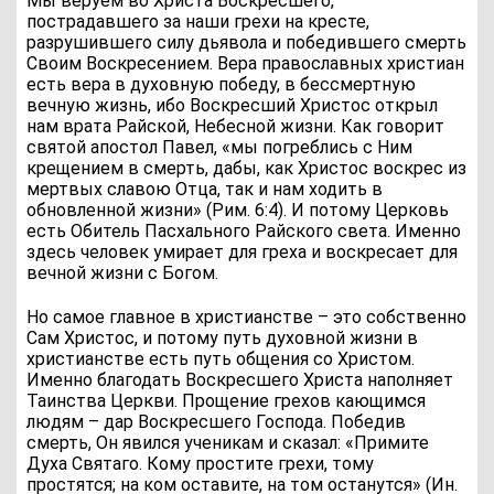
Мы веруем во Христа Воскресшего,
пострадавшего за наши грехи на кресте,
разрушившего силу дьявола и победившего смерть
Своим Воскресением. Вера православных христиан
есть вера в духовную победу, в бессмертную
вечную жизнь, ибо Воскресший Христос открыл
нам врата Райской, Небесной жизни. Как говорит
святой апостол Павел, «мы погреблись с Ним
крещением в смерть, дабы, как Христос воскрес из
мертвых славою Отца, так и нам ходить в
обновленной жизни» (Рим. 6:4). И потому Церковь
есть Обитель Пасхального Райского света. Именно
здесь человек умирает для греха и воскресает для
вечной жизни с Богом.
Но самое главное в христианстве – это собственно
Сам Христос, и потому путь духовной жизни в
христианстве есть путь общения со Христом.
Именно благодать Воскресшего Христа наполняет
Таинства Церкви. Прощение грехов кающимся
людям – дар Воскресшего Господа. Победив
смерть, Он явился ученикам и сказал: «Примите
Духа Святаго. Кому простите грехи, тому
простятся; на ком оставите, на том останутся» (Ин.