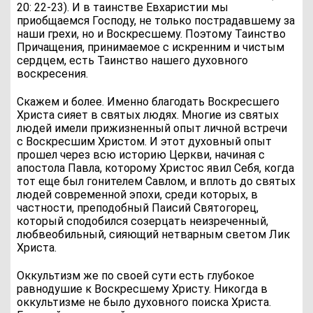
20: 22-23). И в таинстве Евхаристии мы
приобщаемся Господу, не только пострадавшему за
наши грехи, но и Воскресшему. Поэтому Таинство
Причащения, принимаемое с искренним и чистым
сердцем, есть Таинство нашего духовного
воскресения.
Скажем и более. Именно благодать Воскресшего
Христа сияет в святых людях. Многие из святых
людей имели прижизненный опыт личной встречи
с Воскресшим Христом. И этот духовный опыт
прошел через всю историю Церкви, начиная с
апостола Павла, которому Христос явил Себя, когда
тот еще был гонителем Савлом, и вплоть до святых
людей современной эпохи, среди которых, в
частности, преподобный Паисий Святогорец,
который сподобился созерцать неизреченный,
любвеобильный, сияющий нетварным светом Лик
Христа.
Оккультизм же по своей сути есть глубокое
равнодушие к Воскресшему Христу. Никогда в
оккультизме не было духовного поиска Христа.