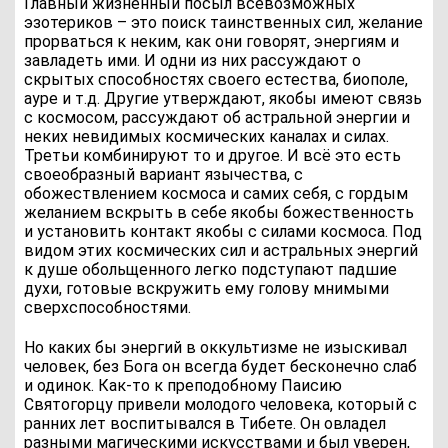
Главный жизненный посыл всевозможных
эзотериков – это поиск таинственных сил, желание
прорваться к неким, как они говорят, энергиям и
завладеть ими. И одни из них рассуждают о
скрытых способностях своего естества, биополе,
ауре и т.д. Другие утверждают, якобы имеют связь
с космосом, рассуждают об астральной энергии и
неких невидимых космических каналах и силах.
Третьи комбинируют то и другое. И всё это есть
своеобразный вариант язычества, с
обожествлением космоса и самих себя, с гордым
желанием вскрыть в себе якобы божественность
и установить контакт якобы с силами космоса. Под
видом этих космических сил и астральных энергий
к душе обольщенного легко подступают падшие
духи, готовые вскружить ему голову мнимыми
сверхспособностями.
Но каких бы энергий в оккультизме не изыскивал
человек, без Бога он всегда будет бесконечно слаб
и одинок. Как-то к преподобному Паисию
Святогорцу привели молодого человека, который с
ранних лет воспитывался в Тибете. Он овладел
разными магическими искусствами и был уверен,