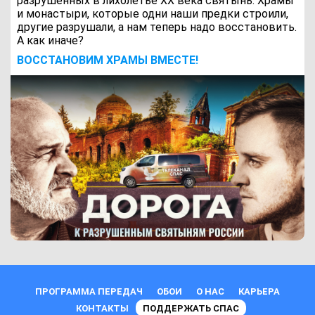
разрушенных в лихолетье ХХ века святынь. Храмы
и монастыри, которые одни наши предки строили,
другие разрушали, а нам теперь надо восстановить.
А как иначе?
ВОCСТАНОВИМ ХРАМЫ ВМЕСТЕ!
ПРОГРАММА ПЕРЕДАЧ
ОБОИ
О НАС
КАРЬЕРА
КОНТАКТЫ
ПОДДЕРЖАТЬ СПАС