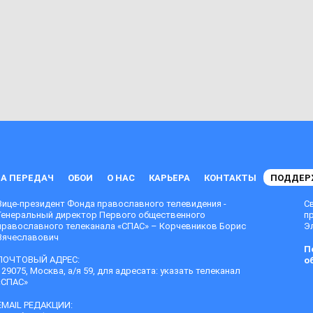
А ПЕРЕДАЧ
ОБОИ
О НАС
КАРЬЕРА
КОНТАКТЫ
ПОДДЕР
Вице-президент Фонда православного телевидения -
С
Генеральный директор Первого общественного
п
православного телеканала «СПАС» – Корчевников Борис
Эл
Вячеславович
П
ПОЧТОВЫЙ АДРЕС:
о
129075, Москва, а/я 59, для адресата: указать телеканал
«СПАС»
EMAIL РЕДАКЦИИ: