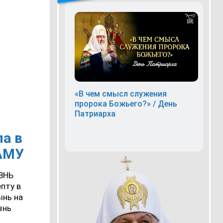
«В чем смысл служения
пророка Божьего?» / День
Патриарха
а в
АМУ
ЗНЬ
пту в
ынь на
знь