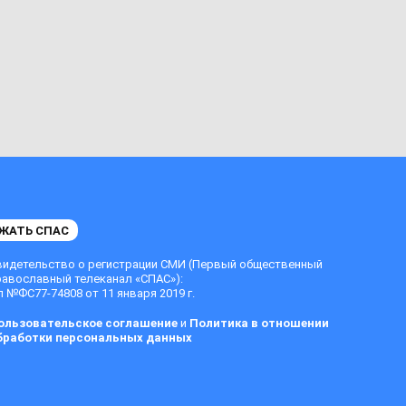
ЖАТЬ СПАС
видетельство о регистрации СМИ (Первый общественный
равославный телеканал «СПАС»):
 №ФС77-74808 от 11 января 2019 г.
ользовательское соглашение
и
Политика в отношении
бработки персональных данных