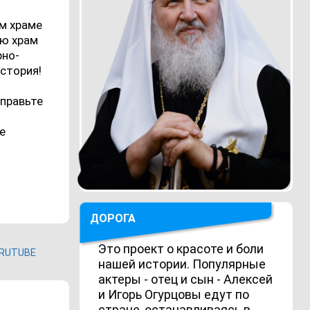
м храме
ью храм
рно-
стория!
правьте
е
ДОРОГА
Это проект о красоте и боли
RUTUBE
нашей истории. Популярные
актеры - отец и сын - Алексей
и Игорь Огурцовы едут по
стране, останавливаясь в