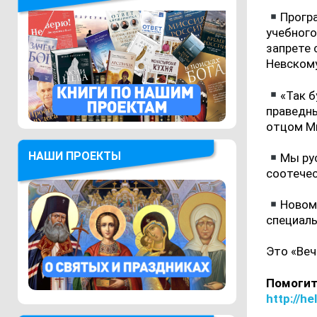
Прогр
учебного
запрете 
Невскому
«Так б
праведны
отцом М
НАШИ ПРОЕКТЫ
Мы ру
соотечес
Новому
специаль
Это «Веч
Помогит
http://he