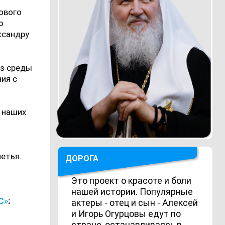
ового
о
ксандру
из среды
ния с
 наших
летья.
ДОРОГА
Это проект о красоте и боли
нашей истории. Популярные
С»
:
актеры - отец и сын - Алексей
и Игорь Огурцовы едут по
стране, останавливаясь в