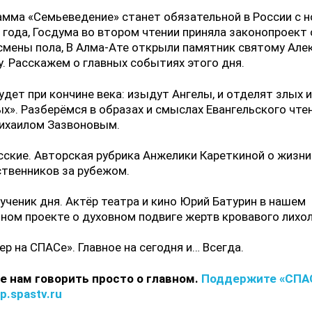
амма «Семьеведение» станет обязательной в России с н
 года, Госдума во втором чтении приняла законопроект 
смены пола, В Алма-Ате открыли памятник святому Але
. Расскажем о главных событиях этого дня.
удет при кончине века: изыдут Ангелы, и отделят злых 
х». Разберёмся в образах и смыслах Евангельского чте
ихаилом Зазвоновым.
сские. Авторская рубрика Анжелики Кареткиной о жизни
твенников за рубежом.
ченик дня. Актёр театра и кино Юрий Батурин в нашем
ном проекте о духовном подвиге жертв кровавого лихо
ер на СПАСе». Главное на сегодня и… Всегда.
е нам говорить просто о главном.
Поддержите «СПА
lp.spastv.ru