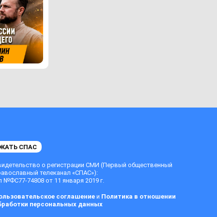
ЖАТЬ СПАС
видетельство о регистрации СМИ (Первый общественный
равославный телеканал «СПАС»):
 №ФС77-74808 от 11 января 2019 г.
ользовательское соглашение
и
Политика в отношении
бработки персональных данных