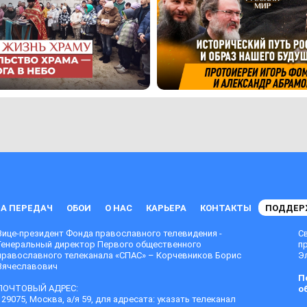
А ПЕРЕДАЧ
ОБОИ
О НАС
КАРЬЕРА
КОНТАКТЫ
ПОДДЕР
Вице-президент Фонда православного телевидения -
С
Генеральный директор Первого общественного
п
православного телеканала «СПАС» – Корчевников Борис
Эл
Вячеславович
П
ПОЧТОВЫЙ АДРЕС:
о
129075, Москва, а/я 59, для адресата: указать телеканал