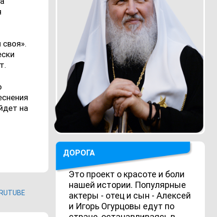
та
я
 своя».
ески
т.
о
еснения
йдет на
ДОРОГА
Это проект о красоте и боли
нашей истории. Популярные
RUTUBE
актеры - отец и сын - Алексей
и Игорь Огурцовы едут по
стране, останавливаясь в