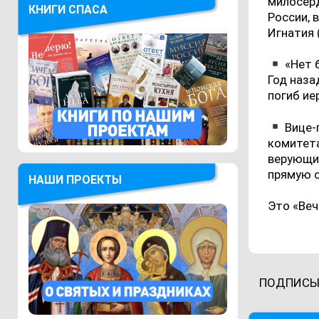
милосер
КНИГИ СПАСА
России, 
Игнатия 
«Нет б
Год наза
погиб ие
Вице-
комитета
верующих
прямую с
НАШИ ПРОЕКТЫ
Это «Веч
ПОДПИСЫ