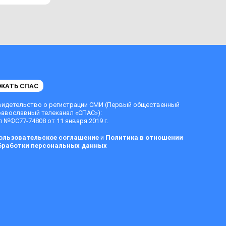
ЖАТЬ СПАС
видетельство о регистрации СМИ (Первый общественный
равославный телеканал «СПАС»):
 №ФС77-74808 от 11 января 2019 г.
ользовательское соглашение
и
Политика в отношении
бработки персональных данных