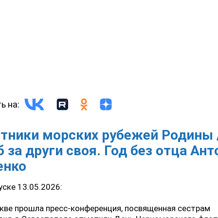
ь на:
тники морских рубежей Родины 
 за други своя. Год без отца Ан
енко
ске 13.05.2026:
кве прошла пресс-конференция, посвященная сестрам