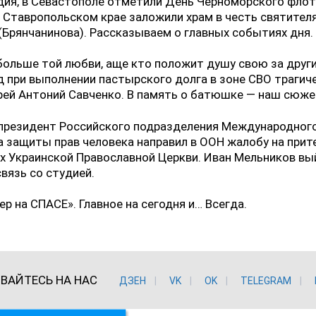
дия, в Севастополе отметили День Черноморского фло
в Ставропольском крае заложили храм в честь святител
(Брянчанинова). Рассказываем о главных событиях дня.
ольше той любви, аще кто положит душу свою за други
д при выполнении пастырского долга в зоне СВО трагич
рей Антоний Савченко. В память о батюшке — наш сюже
президент Российского подразделения Международног
 защиты прав человека направил в ООН жалобу на прит
 Украинской Православной Церкви. Иван Мельников вы
вязь со студией.
ер на СПАСЕ». Главное на сегодня и… Всегда.
ВАЙТЕСЬ НА НАС
ДЗЕН
VK
ОK
TELEGRAM