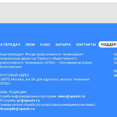
А ПЕРЕДАЧ
ОБОИ
О НАС
КАРЬЕРА
КОНТАКТЫ
ПОДДЕР
Вице-президент Фонда православного телевидения -
С
Генеральный директор Первого общественного
п
православного телеканала «СПАС» – Корчевников Борис
Эл
Вячеславович
П
ПОЧТОВЫЙ АДРЕС:
о
129075, Москва, а/я 59, для адресата: указать телеканал
«СПАС»
EMAIL РЕДАКЦИИ:
Служба информационных программ:
news@spastv.ru
PR-служба:
pr@spastv.ru
Коммерческая служба (по вопросам размещения рекламы):
vkrasnykh@spastv.ru