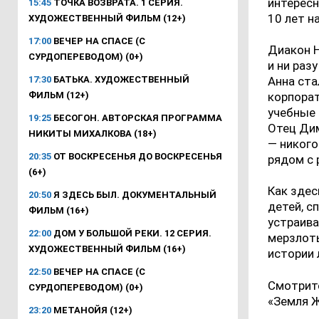
интересн
15:45
ТОЧКА ВОЗВРАТА. 1 СЕРИЯ.
10 лет н
ХУДОЖЕСТВЕННЫЙ ФИЛЬМ (12+)
17:00
ВЕЧЕР НА СПАСЕ (С
Диакон Н
СУРДОПЕРЕВОДОМ) (0+)
и ни раз
17:30
БАТЬКА. ХУДОЖЕСТВЕННЫЙ
Анна ста
ФИЛЬМ (12+)
корпорат
учебные 
19:25
БЕСОГОН. АВТОРСКАЯ ПРОГРАММА
Отец Ди
НИКИТЫ МИХАЛКОВА (18+)
— никого
20:35
ОТ ВОСКРЕСЕНЬЯ ДО ВОСКРЕСЕНЬЯ
рядом с 
(6+)
Как здес
20:50
Я ЗДЕСЬ БЫЛ. ДОКУМЕНТАЛЬНЫЙ
детей, с
ФИЛЬМ (16+)
устраива
22:00
ДОМ У БОЛЬШОЙ РЕКИ. 12 СЕРИЯ.
мерзлоты
ХУДОЖЕСТВЕННЫЙ ФИЛЬМ (16+)
истории
22:50
ВЕЧЕР НА СПАСЕ (С
Смотрите
СУРДОПЕРЕВОДОМ) (0+)
«Земля Ж
23:20
МЕТАНОЙЯ (12+)