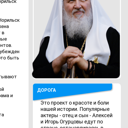
орильск
Норильск
жена
 в
ные
ентов.
 убежден
 это быть
итывают
ой
ДОРОГА
рама и
Это проект о красоте и боли
нашей истории. Популярные
та
актеры - отец и сын - Алексей
и Игорь Огурцовы едут по
стране, останавливаясь в