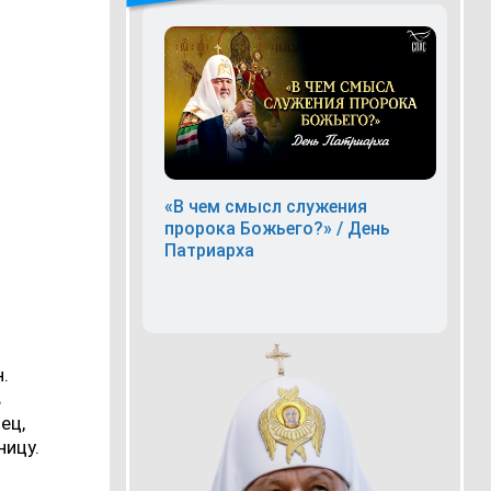
«В чем смысл служения
пророка Божьего?» / День
Патриарха
.
в
ец,
ницу.