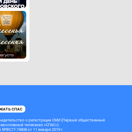
ЖАТЬ СПАС
видетельство о регистрации СМИ (Первый общественный
равославный телеканал «СПАС»):
 №ФС77-74808 от 11 января 2019 г.