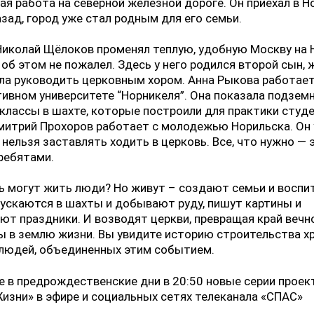
ая работа на северной железной дороге. Он приехал в Н
азад, город уже стал родным для его семьи.
иколай Щёлоков променял теплую, удобную Москву на 
у об этом не пожалел. Здесь у него родился второй сын, 
ла руководить церковным хором. Анна Рыкова работает
ивном университете “Норникеля”. Она показала подзем
классы в шахте, которые построили для практики студ
митрий Прохоров работает с молодежью Норильска. Он
 нельзя заставлять ходить в церковь. Все, что нужно —
ребятами.
ь могут жить люди? Но живут – создают семьи и восп
пускаются в шахты и добывают руду, пишут картины и
ют праздники. И возводят церкви, превращая край вечн
 в землю жизни. Вы увидите историю строительства х
 людей, объединенных этим событием.
 в предрождественские дни в 20:50 новые серии проек
изни» в эфире и социальных сетях телеканала «СПАС»