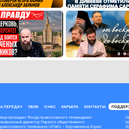
А ПЕРЕДАЧ
ОБОИ
О НАС
КАРЬЕРА
КОНТАКТЫ
ПОДДЕР
Вице-президент Фонда православного телевидения -
С
Генеральный директор Первого общественного
п
православного телеканала «СПАС» – Корчевников Борис
Эл