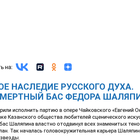
ь на:
Е НАСЛЕДИЕ РУССКОГО ДУХА.
СМЕРТНЫЙ БАС ФЕДОРА ШАЛЯП
рили исполнить партию в опере Чайковского «Евгений О
ке Казанского общества любителей сценического иску
бас Шаляпина властно отодвинул всех знаменитых тено
лан. Так началась головокружительная карьера Шаляпин
 звезды.