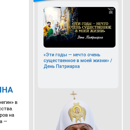
«Эти годы — нечто очень
существенное в моей жизни» /
День Патриарха
ИНА
негин» в
сства.
ров на
а —