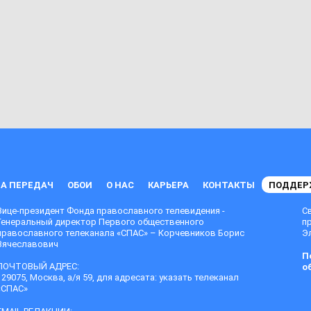
А ПЕРЕДАЧ
ОБОИ
О НАС
КАРЬЕРА
КОНТАКТЫ
ПОДДЕР
Вице-президент Фонда православного телевидения -
С
Генеральный директор Первого общественного
п
православного телеканала «СПАС» – Корчевников Борис
Эл
Вячеславович
П
ПОЧТОВЫЙ АДРЕС:
о
129075, Москва, а/я 59, для адресата: указать телеканал
«СПАС»