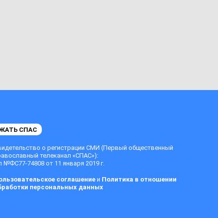
ЖАТЬ СПАС
видетельство о регистрации СМИ (Первый общественный
равославный телеканал «СПАС»):
 №ФС77-74808 от 11 января 2019 г.
ользовательское соглашение
и
Политика в отношении
бработки персональных данных