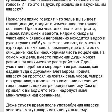
голоса? И что это за духи, приходящие к вкусившим
аяваску?
Наркологи прямо говорят, что зелье вызывает
галлюцинации, вводит в измененное состояние
сознания. При этом человека настигают рвота,
диарея, плач, смех и зевота. Рядом с каждым
участником аяваски непременно находится ведро и
рулон туалетной бумаги – только вот, по мнению
кураторов шаманского камлания, всё это и есть
очищение, как бы необходимая часть исцеления. На
самом же деле, вместо гармонии души может
развиться психическое расстройство. Один
участник подобного мероприятия рассказал, как
ездили туда с друзьями вчетвером. Приняв
аяваску, он простоял на локтях семь часов, умирая
в ощущениях, а двое из его компании в течение
года попали в психиатрическую клинику. Сам он
пришел к выводу, что это – недопустимая
манипуляция над сознанием.
Даже спустя время после употребления аяваски
человека могут накрывать ненужные ему