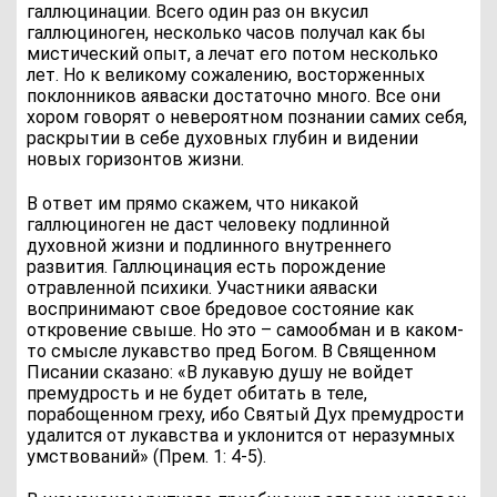
галлюцинации. Всего один раз он вкусил
галлюциноген, несколько часов получал как бы
мистический опыт, а лечат его потом несколько
лет. Но к великому сожалению, восторженных
поклонников аяваски достаточно много. Все они
хором говорят о невероятном познании самих себя,
раскрытии в себе духовных глубин и видении
новых горизонтов жизни.
В ответ им прямо скажем, что никакой
галлюциноген не даст человеку подлинной
духовной жизни и подлинного внутреннего
развития. Галлюцинация есть порождение
отравленной психики. Участники аяваски
воспринимают свое бредовое состояние как
откровение свыше. Но это – самообман и в каком-
то смысле лукавство пред Богом. В Священном
Писании сказано: «В лукавую душу не войдет
премудрость и не будет обитать в теле,
порабощенном греху, ибо Святый Дух премудрости
удалится от лукавства и уклонится от неразумных
умствований» (Прем. 1: 4-5).