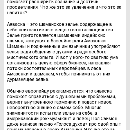
помогает расширить сознание и достичь
просветления. Что же это за увлечение и что это за
напиток?
Аяваска – это шаманское зелье, содержащее в
себе психоактивные вещества и галлюциноген.
Зелье приготовляется шаманами индейских
племен, живущих в бассейне реки Амазонки.
Шаманы и подчиненные им язычники употребляют
зелье ради общения с духами и ради особого
мистического опыта. И вот у кого-то хватило ума
организовать целую сферу бизнеса, направляя
потоки состоятельных европейцев в леса
Амазонки к шаманам, чтобы принимать от них
дурманящее зелье.
Обычно европейцу рекламируется, что аяваска
поможет справиться с душевными проблемами,
вернет внутреннюю гармонию и подаст новое,
невероятное знание о самом себе. Многие
знаменитости испытали зелье на себе, а
американский рок-музыкант и певец Пол Саймон
даже написал песню «Голоса духов» про свой опыт
приема аяваски в лесах Амазонки. Что же это за