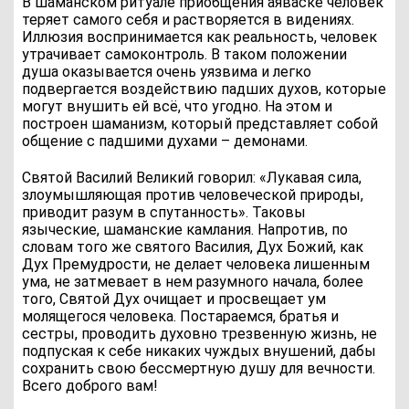
В шаманском ритуале приобщения аяваске человек
теряет самого себя и растворяется в видениях.
Иллюзия воспринимается как реальность, человек
утрачивает самоконтроль. В таком положении
душа оказывается очень уязвима и легко
подвергается воздействию падших духов, которые
могут внушить ей всё, что угодно. На этом и
построен шаманизм, который представляет собой
общение с падшими духами – демонами.
Святой Василий Великий говорил: «Лукавая сила,
злоумышляющая против человеческой природы,
приводит разум в спутанность». Таковы
языческие, шаманские камлания. Напротив, по
словам того же святого Василия, Дух Божий, как
Дух Премудрости, не делает человека лишенным
ума, не затмевает в нем разумного начала, более
того, Святой Дух очищает и просвещает ум
молящегося человека. Постараемся, братья и
сестры, проводить духовно трезвенную жизнь, не
подпуская к себе никаких чуждых внушений, дабы
сохранить свою бессмертную душу для вечности.
Всего доброго вам!