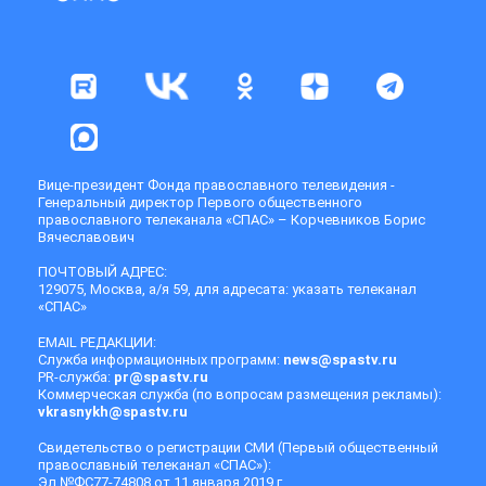
Вице-президент Фонда православного телевидения -
Генеральный директор Первого общественного
православного телеканала «СПАС» – Корчевников Борис
Вячеславович
ПОЧТОВЫЙ АДРЕС:
129075, Москва, а/я 59, для адресата: указать телеканал
«СПАС»
EMAIL РЕДАКЦИИ:
Служба информационных программ:
news@spastv.ru
PR-служба:
pr@spastv.ru
Коммерческая служба (по вопросам размещения рекламы):
vkrasnykh@spastv.ru
Свидетельство о регистрации СМИ (Первый общественный
православный телеканал «СПАС»):
Эл №ФС77-74808 от 11 января 2019 г.