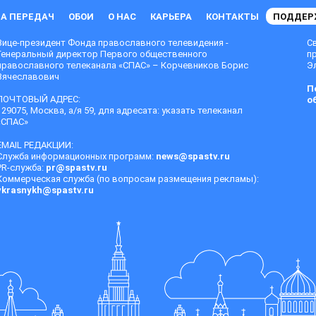
А ПЕРЕДАЧ
ОБОИ
О НАС
КАРЬЕРА
КОНТАКТЫ
ПОДДЕР
Вице-президент Фонда православного телевидения -
С
Генеральный директор Первого общественного
п
православного телеканала «СПАС» – Корчевников Борис
Эл
Вячеславович
П
ПОЧТОВЫЙ АДРЕС:
о
129075, Москва, а/я 59, для адресата: указать телеканал
«СПАС»
EMAIL РЕДАКЦИИ:
Служба информационных программ:
news@spastv.ru
PR-служба:
pr@spastv.ru
Коммерческая служба (по вопросам размещения рекламы):
vkrasnykh@spastv.ru