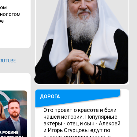
лом
инологом
ре
RUTUBE
ДОРОГА
Это проект о красоте и боли
нашей истории. Популярные
актеры - отец и сын - Алексей
и Игорь Огурцовы едут по
стране, останавливаясь в