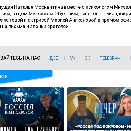
дущая Наталья Москвитина вместе с психологом Михаи
ским, отцом Максимом Обуховым, гинекологом-эндокр
илатовой и актрисой Марией Аникановой в прямом эфи
 на письма и звонки зрителей.
ВАЙТЕСЬ НА НАС
ДЗЕН
VK
ОK
TELEGRAM
НОЕ