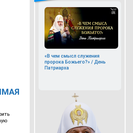
«В чем смысл служения
пророка Божьего?» / День
Патриарха
ЯМАЯ
рить
вую