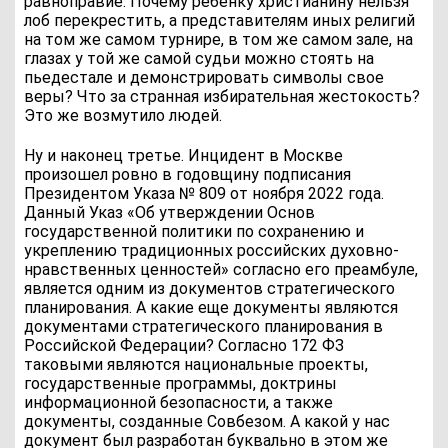
равноправие. Почему ребенку христианину нельзя
лоб перекрестить, а представителям иных религий
на том же самом турнире, в том же самом зале, на
глазах у той же самой судьи можно стоять на
пьедестале и демонстрировать символы свое
веры? Что за странная избирательная жестокость?
Это же возмутило людей.
Ну и наконец третье. Инцидент в Москве
произошел ровно в годовщину подписания
Президентом Указа № 809 от ноября 2022 года.
Данный Указ «Об утверждении Основ
государственной политики по сохранению и
укреплению традиционных российских духовно-
нравственных ценностей» согласно его преамбуле,
является одним из документов стратегического
планирования. А какие еще документы являются
документами стратегического планирования в
Российской Федерации? Согласно 172 ФЗ
таковыми являются национальные проекты,
государственные программы, доктрины
информационной безопасности, а также
документы, созданные Совбезом. А какой у нас
документ был разработан буквально в этом же