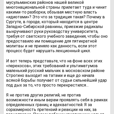
мусульманских районов нашей великой
многонациональной страны прилетает туда и чинит
какими-то разборки, обзывая местную власть
«идиотами»? Это что за традиция такая? Почему в
Сургуте, в городе, который находится в центре
Западно-Сибирской равнины, приезжие радикалы
выкручивают руки руководству университета,
требуя от светского учебного заведения, чтобы оно
предоставило им помещение для пятикратной
молитвы и не приняло как данность, если этот
процесс будет нарушать лекционный цикл.
И вот теперь представьте, что на фоне всех этих
«перекосов», этих требований и ультиматумов
маленький русский мальчик в московском районе
Строгино выходит на татами и еще до начала
всякой борьбы получает от судьи сильнейший удар
под дых за то, что просто перекрестился…
Я не против других религий, не против
возможности иным верам проявлять себя в рамках
определенных границ и адекватностей. Я за
соразмерность претензий и реакции на них, за