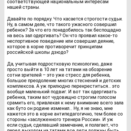
соответствующей национальным интересам
нашей страны.
Давайте по порядку. Что касается строгости судьи.
Ну, в самом деле, что такого ужасного совершил
ребенок? За что его понадобилось так беспощадно
на весь зал одергивать? Он что проявил какое-то
неспортивное поведение или совершил деяние,
которое в корне противоречит принципам
российской школы дзюдо?
Да, учитывая подростковую психологию, даже
просто выйти в 10 лет на татами на обозрение
сотни зрителей – это уже стресс для ребенка,
большое преодоление многих стеснений и детских
комплексов. А уж прилюдно перекреститься… это
вообще маленький подвиг. И вот так одергивать
ребенка, таким вот чудовищно строгим голосом
срамить его, привлекая к нему внимание всего зала
как буто он родине изменил… Ну, я не знаю, мне
кажется это в корне антипедагогично, тем более со
стороны «заслуженного тренера России». И уж
если судья, сделавший замечание, и полагает, что
перед выходом на татами все дети должны быть