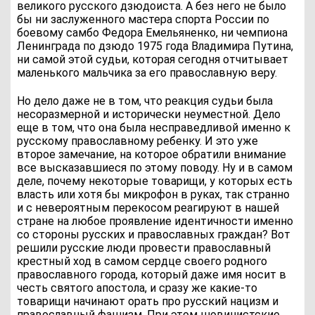
великого русского дзюдоиста. А без него не было
бы ни заслуженного мастера спорта России по
боевому самбо Федора Емельяненко, ни чемпиона
Ленинграда по дзюдо 1975 года Владимира Путина,
ни самой этой судьи, которая сегодня отчитывает
маленького мальчика за его православную веру.
Но дело даже не в том, что реакция судьи была
несоразмерной и исторически неуместной. Дело
еще в том, что она была несправедливой именно к
русскому православному ребенку. И это уже
второе замечание, на которое обратили внимание
все высказавшиеся по этому поводу. Ну и в самом
деле, почему некоторые товарищи, у которых есть
власть или хотя бы микрофон в руках, так странно
и с невероятным перекосом реагируют в нашей
стране на любое проявление идентичности именно
со стороны русских и православных граждан? Вот
решили русские люди провести православный
крестный ход в самом сердце своего родного
православного города, который даже имя носит в
честь святого апостола, и сразу же какие-то
товарищи начинают орать про русский нацизм и
православный фашизм. При этом шовинистские