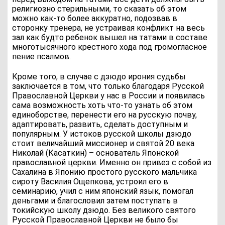
религиозно стерильными, то сказать об этом
можно как-то более аккуратно, подозвав в
сторонку тренера, не устраивая конфликт на весь
зал как будто ребенок вышел на татами в составе
многотысячного крестного хода под громогласное
пение псалмов.
Кроме того, в случае с дзюдо ирония судьбы
заключается в том, что только благодаря Русской
Православной Церкви у нас в России и появилась
сама возможность хоть что-то узнать об этом
единоборстве, перенести его на русскую почву,
адаптировать, развить, сделать доступным и
популярным. У истоков русской школы дзюдо
стоит величайший миссионер и святой 20 века
Николай (Касаткин) – основатель Японской
православной церкви. Именно он привез с собой из
Сахалина в Японию простого русского мальчика
сироту Василия Ощепкова, устроил его в
семинарию, учил с ним японский язык, помогал
деньгами и благословил затем поступать в
токийскую школу дзюдо. Без великого святого
Русской Православной Церкви не было бы