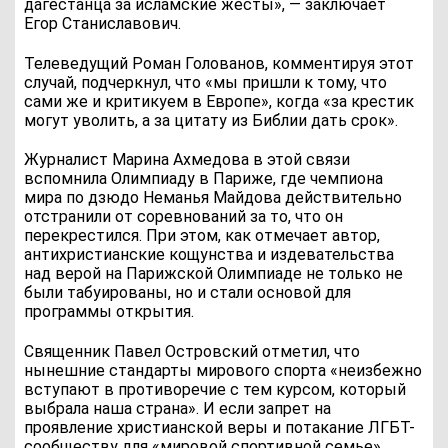
дагестанца за исламские жесты», — заключает
Егор Станиславович.
Телеведущий Роман Голованов, комментируя этот
случай, подчеркнул, что «мы пришли к тому, что
сами же и критикуем в Европе», когда «за крестик
могут уволить, а за цитату из Библии дать срок».
Журналист Марина Ахмедова в этой связи
вспомнила Олимпиаду в Париже, где чемпиона
мира по дзюдо Неманья Майдова действительно
отстранили от соревнований за то, что он
перекрестился. При этом, как отмечает автор,
антихристианские кощунства и издевательства
над верой на Парижской Олимпиаде не только не
были табуированы, но и стали основой для
программы открытия.
Священник Павел Островский отметил, что
нынешние стандарты мирового спорта «неизбежно
вступают в противоречие с тем курсом, который
выбрала наша страна». И если запрет на
проявление христианской веры и потакание ЛГБТ-
сообществу для «мировой спортивной семье»