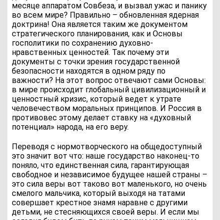
месяце аппаратом Совбеза, и вызвал ужас и панику
во всем мире? Правильно – обновленная ядерная
доктрина! Она является таким же документом
стратегического планирования, как и Основы
госполитики по сохранению духовно-
нравственных ценностей. Так почему эти
документы с точки зрения государственной
безопасности находятся в одном ряду по
важности? На этот вопрос отвечают сами Основы:
в мире происходит глобальный цивилизационный и
ценностный кризис, который ведет к утрате
человечеством моральных принципов. И Россия в
противовес этому делает ставку на «духовный
потенциал» народа, на его веру.
Переводя с нормотворческого на общедоступный
это значит вот что: наше государство наконец-то
поняло, что единственная сила, гарантирующая
свободное и независимое будущее нашей страны –
это сила веры вот таково вот маленького, но очень
смелого мальчика, который выходя на татами
совершает крестное знамя наравне с другими
детьми, не стесняющихся своей веры. И если мы