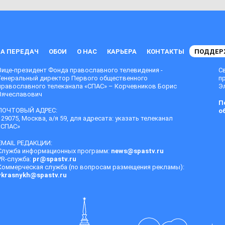
А ПЕРЕДАЧ
ОБОИ
О НАС
КАРЬЕРА
КОНТАКТЫ
ПОДДЕР
Вице-президент Фонда православного телевидения -
С
Генеральный директор Первого общественного
п
православного телеканала «СПАС» – Корчевников Борис
Эл
Вячеславович
П
ПОЧТОВЫЙ АДРЕС:
о
129075, Москва, а/я 59, для адресата: указать телеканал
«СПАС»
EMAIL РЕДАКЦИИ:
Служба информационных программ:
news@spastv.ru
PR-служба:
pr@spastv.ru
Коммерческая служба (по вопросам размещения рекламы):
vkrasnykh@spastv.ru