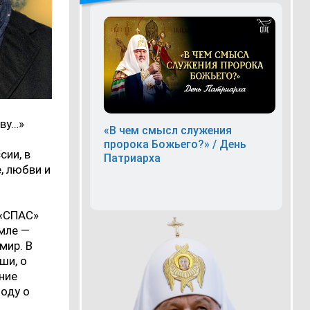
ву…»
«В чем смысл служения
пророка Божьего?» / День
сии, в
Патриарха
, любви и
 «СПАС»
мле —
мир. В
ши, о
ние
оду о