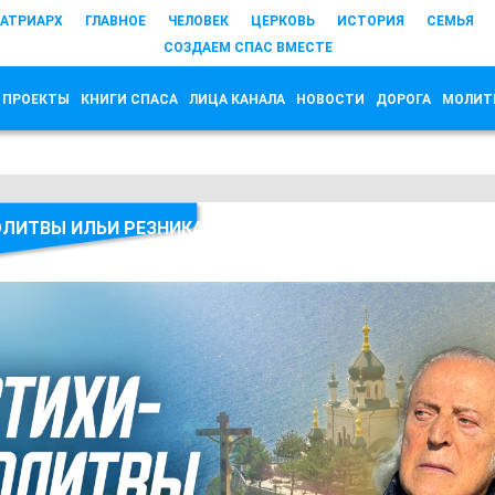
АТРИАРХ
ГЛАВНОЕ
ЧЕЛОВЕК
ЦЕРКОВЬ
ИСТОРИЯ
СЕМЬЯ
СОЗДАЕМ СПАС ВМЕСТЕ
 ПРОЕКТЫ
КНИГИ СПАСА
ЛИЦА КАНАЛА
НОВОСТИ
ДОРОГА
МОЛИТ
ЛИТВЫ ИЛЬИ РЕЗНИКА