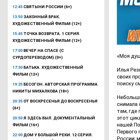
12:45
СВЯТЫНИ РОССИИ (6+)
13:50
ЗАКОННЫЙ БРАК.
ХУДОЖЕСТВЕННЫЙ ФИЛЬМ (12+)
15:45
ТОЧКА ВОЗВРАТА. 1 СЕРИЯ.
ХУДОЖЕСТВЕННЫЙ ФИЛЬМ (12+)
17:00
ВЕЧЕР НА СПАСЕ (С
«Моя душ
СУРДОПЕРЕВОДОМ) (0+)
17:30
БАТЬКА. ХУДОЖЕСТВЕННЫЙ
Илья Рез
ФИЛЬМ (12+)
своих пр
поиску с
19:25
БЕСОГОН. АВТОРСКАЯ ПРОГРАММА
НИКИТЫ МИХАЛКОВА (18+)
Небольши
20:35
ОТ ВОСКРЕСЕНЬЯ ДО ВОСКРЕСЕНЬЯ
снимала 
(6+)
там, где
этот цик
20:50
Я ЗДЕСЬ БЫЛ. ДОКУМЕНТАЛЬНЫЙ
нашей По
ФИЛЬМ (16+)
Первого 
22:00
ДОМ У БОЛЬШОЙ РЕКИ. 12 СЕРИЯ.
России; 