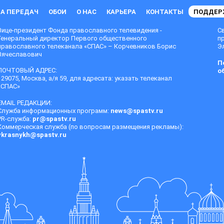
А ПЕРЕДАЧ
ОБОИ
О НАС
КАРЬЕРА
КОНТАКТЫ
ПОДДЕР
Вице-президент Фонда православного телевидения -
С
Генеральный директор Первого общественного
п
православного телеканала «СПАС» – Корчевников Борис
Эл
Вячеславович
П
ПОЧТОВЫЙ АДРЕС:
о
129075, Москва, а/я 59, для адресата: указать телеканал
«СПАС»
EMAIL РЕДАКЦИИ:
Служба информационных программ:
news@spastv.ru
PR-служба:
pr@spastv.ru
Коммерческая служба (по вопросам размещения рекламы):
vkrasnykh@spastv.ru