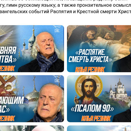
гу; гимн русскому языку; а также пронзительное осмыс
вангельских событий Распятия и Крестной смерти Хрис