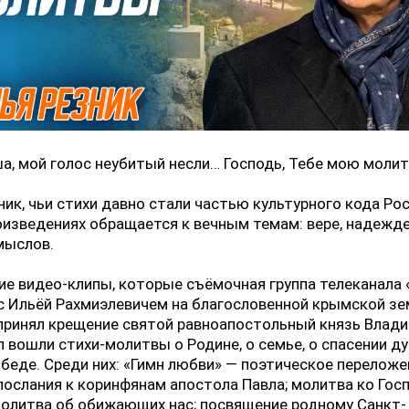
а, мой голос неубитый несли… Господь, Тебе мою молит
ник, чьи стихи давно стали частью культурного кода Рос
оизведениях обращается к вечным темам: вере, надежде
мыслов.
е видео-клипы, которые съёмочная группа телеканала
с Ильёй Рахмиэлевичем на благословенной крымской зе
 принял крещение святой равноапостольный князь Влади
л вошли стихи-молитвы о Родине, о семье, о спасении ду
беде. Среди них: «Гимн любви» — поэтическое переложе
послания к коринфянам апостола Павла; молитва ко Госп
молитва об обижающих нас; посвящение родному Санкт-