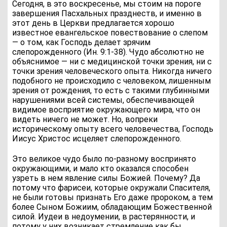
Сегодня, в это воскресенье, мы стоим на пороге
завершения Пасхальных празднеств, и именно в
этот день в Церкви предлагается хорошо
известное евангельское повествование о слепом
— о том, как Господь делает зрячим
слепорожденного (Ин. 9:1-38). Чудо абсолютно не
объяснимое — ни с медицинской точки зрения, ни с
точки зрения человеческого опыта. Никогда ничего
подобного не происходило с человеком, лишенным
зрения от рождения, то есть с такими глубинными
нарушениями всей системы, обеспечивающей
видимое восприятие окружающего мира, что он
видеть ничего не может. Но, вопреки
историческому опыту всего человечества, Господь
Иисус Христос исцеляет слепорожденного.
Это великое чудо было по-разному воспринято
окружающими, и мало кто оказался способен
узреть в нем явление силы Божией. Почему? Да
потому что фарисеи, которые окружали Спасителя,
не были готовы признать Его даже пророком, а тем
более Сыном Божиим, обладающим Божественной
силой. Иудеи в недоумении, в растерянности, и
потому у них возникает стремление как бы