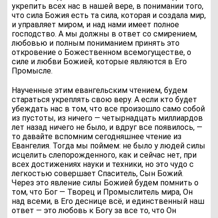
укрепить всех нас в нашей вере, в понимании того,
что сила Божия есть та сила, которая и создала мир,
и управляет миром, и над нами имеет полное
господство. А мы должны в ответ со смирением,
любовью и полным пониманием принять это
откровение о Божественном всемогуществе, о
силе и любви Божией, которые являются в Его
Промысле.
Наученные этим евангельским чтением, будем
стараться укреплять свою веру. А если кто будет
убеждать нас в том, что все произошло само собой
из пустоты, из ничего — четырнадцать миллиардов
лет назад ничего не было, и вдруг все появилось, —
то давайте вспомним сегодняшнее чтение из
Евангелия. Тогда мы поймем: не было у людей силы
исцелить слепорожденного, как и сейчас нет, при
всех достижениях науки и техники, но это чудо с
легкостью совершает Спаситель, Сын Божий.
Через это явление силы Божией будем помнить о
том, что Бог — Творец и Промыслитель мира, Он
над всеми, в Его деснице всё, и единственный наш
ответ — это любовь к Богу за все то, что Он