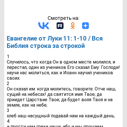
Смотреть на:
Евангелие от Луки 11: 1-10 / Вся
Библия строка за строкой
1
Случилось, что когда Он в одном месте молился, и
перестал, один из учеников Его сказал Ему: Господи!
научи нас молиться, как и Иоанн научил учеников
своих.
2
Он сказал им: когда молитесь, говорите: Отче наш,
сущий на небесах! да святится имя Твое; да
приидет Царствие Твое; да будет воля Твоя и на
земле, как на небе;
3
хлеб наш насущный подавай нам на каждый день;
4
и прости нам грехи наши, ибо и мы прощаем