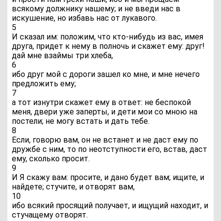
всякому должнику нашему; и не введи нас в
искушение, но избавь нас от лукавого.
5
И сказал им: положим, что кто-нибудь из вас, имея
друга, придет к нему в полночь и скажет ему: друг!
дай мне взаймы три хлеба,
6
ибо друг мой с дороги зашел ко мне, и мне нечего
предложить ему;
7
а тот изнутри скажет ему в ответ: не беспокой
меня, двери уже заперты, и дети мои со мною на
постели; не могу встать и дать тебе.
8
Если, говорю вам, он не встанет и не даст ему по
дружбе с ним, то по неотступности его, встав, даст
ему, сколько просит.
9
И Я скажу вам: просите, и дано будет вам; ищите, и
найдете; стучите, и отворят вам,
10
ибо всякий просящий получает, и ищущий находит, и
стучащему отворят.