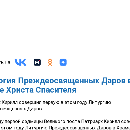
ь на:
ргия Преждеосвященных Даров 
е Христа Спасителя
 Кирилл совершил первую в этом году Литургию
священных Даров
ду первой седмицы Великого поста Патриарх Кирилл со
в этом году Литургию Преждеосвященных Даров в Храм