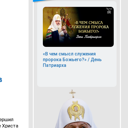
«В чем смысл служения
пророка Божьего?» / День
Патриарха
в
вершил
е Христа