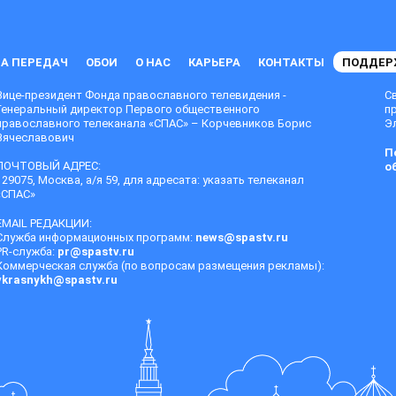
А ПЕРЕДАЧ
ОБОИ
О НАС
КАРЬЕРА
КОНТАКТЫ
ПОДДЕР
Вице-президент Фонда православного телевидения -
С
Генеральный директор Первого общественного
п
православного телеканала «СПАС» – Корчевников Борис
Эл
Вячеславович
П
ПОЧТОВЫЙ АДРЕС:
о
129075, Москва, а/я 59, для адресата: указать телеканал
«СПАС»
EMAIL РЕДАКЦИИ:
Служба информационных программ:
news@spastv.ru
PR-служба:
pr@spastv.ru
Коммерческая служба (по вопросам размещения рекламы):
vkrasnykh@spastv.ru