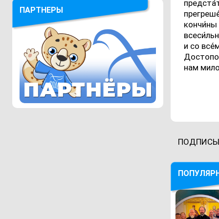
предста́
ПАРТНЕРЫ
прегреше́
кончи́ны 
всеси́ль
и со все́
Достопокл
нам милос
ПОДПИСЫ
ПОПУЛЯР