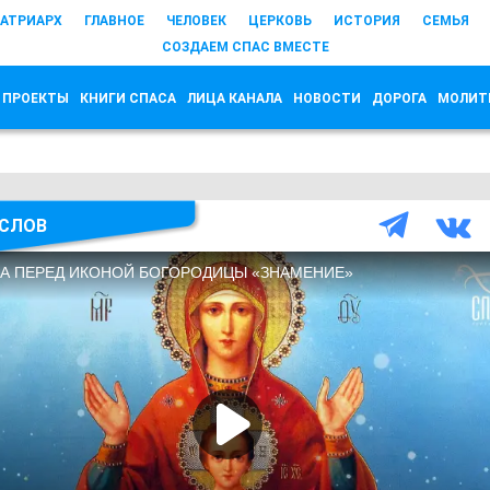
АТРИАРХ
ГЛАВНОЕ
ЧЕЛОВЕК
ЦЕРКОВЬ
ИСТОРИЯ
СЕМЬЯ
СОЗДАЕМ СПАС ВМЕСТЕ
 ПРОЕКТЫ
КНИГИ СПАСА
ЛИЦА КАНАЛА
НОВОСТИ
ДОРОГА
МОЛИТ
СЛОВ