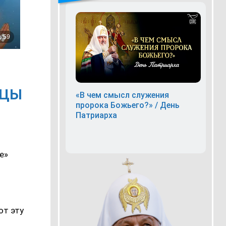
ИЦЫ
«В чем смысл служения
пророка Божьего?» / День
Патриарха
е»
с
ют эту