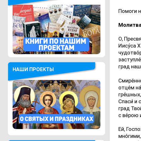
Помоги н
Молитва
О, Пресв
Иису́са Х
чудотво́
заступле́
град наш
НАШИ ПРОЕКТЫ
Смире́нно
отце́м на
гре́шных,
Спаси́ и 
град Твой
с ве́рою 
Ей, Госп
мно́гими,