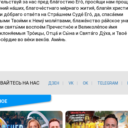
тельствуй за нас пред бла́гостию Его́, прося́щи нам прощ
ний на́ших, благоче́стнаго ми́рнаго жития́, благи́я христ
и до́браго отве́та на Стра́шнем Суде́ Его́, да, спаса́еми
ными Твои́ми к Нему́ моли́твами, блаже́нство ра́йское ун
ми святы́ми воспое́м Пречестно́е и Великоле́пое и́мя
оня́емыя Тро́ицы, Отца́ и Сы́на и Свята́го Ду́ха, и Твое́ 
е́рдие во ве́ки веко́в. Ами́нь.
ВАЙТЕСЬ НА НАС
ДЗЕН
VK
ОK
TELEGRAM
НОЕ