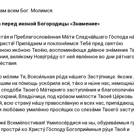
ам всем Бог. Молимся.
 перед иконой Богородицы «Знамение»
ята́я и Преблагослове́нная Ма́ти Сладча́йшаго Го́спода н
риста́! Припа́даем и поклоня́емся Тебе́ пред свято́ю
рною ико́ною Твое́ю, воспомина́юще ди́вное зна́мение Тв
ния, вели́кому Нову́гра́ду от нея́ явле́нное во дни ра́тнаг
е́ствия.
 мо́лим Тя, Всеси́льная ро́да на́шего Засту́пнице: я́коже
́шим на по́мощь уско́рила еси́, та́ко и ны́не нас, немощны́
 сподо́би Твоего́ Ма́терняго заступле́ния и благопопече́н
сохрани́, Влады́чице, под кро́вом ми́лости Твоея́ Це́рковь
, всю страну́ на́шу правосла́вную и всех нас, припа́дающ
и любо́вию умиле́нно прося́щих со слеза́ми Твоего́ засту
оже́ Всеми́лостивая! Умилосе́рдися на ны, обурева́емыя гр
 простри́ ко Христу́ Го́споду Богоприи́мныя ру́це Твоя́ и