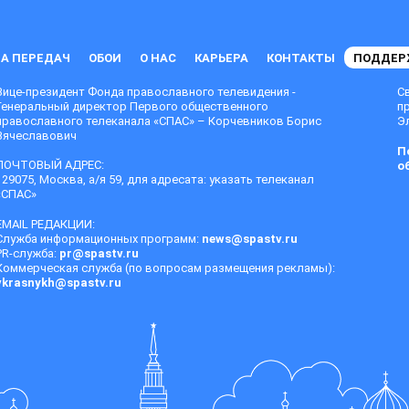
А ПЕРЕДАЧ
ОБОИ
О НАС
КАРЬЕРА
КОНТАКТЫ
ПОДДЕР
Вице-президент Фонда православного телевидения -
С
Генеральный директор Первого общественного
п
православного телеканала «СПАС» – Корчевников Борис
Эл
Вячеславович
П
ПОЧТОВЫЙ АДРЕС:
о
129075, Москва, а/я 59, для адресата: указать телеканал
«СПАС»
EMAIL РЕДАКЦИИ:
Служба информационных программ:
news@spastv.ru
PR-служба:
pr@spastv.ru
Коммерческая служба (по вопросам размещения рекламы):
vkrasnykh@spastv.ru