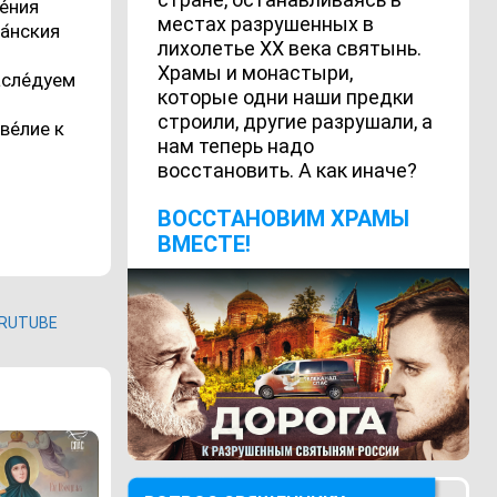
е́ния
местах разрушенных в
иа́нския
лихолетье ХХ века святынь.
Храмы и монастыри,
асле́дуем
которые одни наши предки
строили, другие разрушали, а
ве́лие к
нам теперь надо
восстановить. А как иначе?
ВОCСТАНОВИМ ХРАМЫ
ВМЕСТЕ!
RUTUBE