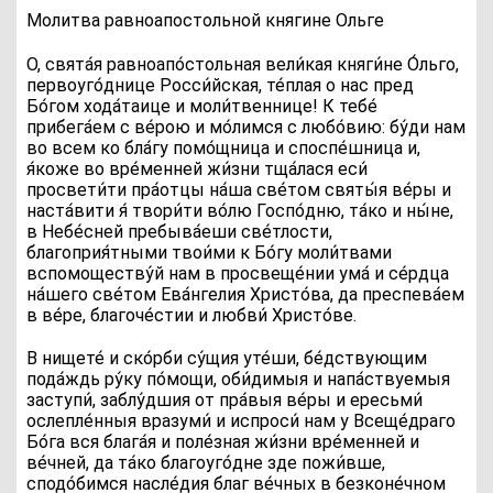
Молитва равноапостольной княгине Ольге
О, свята́я равноапо́стольная вели́кая княги́не О́льго,
первоуго́днице Росси́йская, те́плая о нас пред
Бо́гом хода́таице и моли́твеннице! К тебе́
прибега́ем с ве́рою и мо́лимся с любо́вию: бу́ди нам
во всем ко бла́гу помо́щница и споспе́шница и,
я́коже во вре́менней жи́зни тща́лася еси́
просвети́ти пра́отцы на́ша све́том святы́я ве́ры и
наста́вити я́ твори́ти во́лю Госпо́дню, та́ко и ны́не,
в Небе́сней пребыва́еши све́тлости,
благоприя́тными твои́ми к Бо́гу моли́твами
вспомоществу́й нам в просвеще́нии ума́ и се́рдца
на́шего све́том Ева́нгелия Христо́ва, да преспева́ем
в ве́ре, благоче́стии и любви́ Христо́ве.
В нищете́ и ско́рби су́щия уте́ши, бе́дствующим
пода́ждь ру́ку по́мощи, оби́димыя и напа́ствуемыя
заступи́, заблу́дшия от пра́выя ве́ры и ересьми́
ослепле́нныя вразуми́ и испроси́ нам у Всеще́драго
Бо́га вся блага́я и поле́зная жи́зни вре́менней и
ве́чней, да та́ко благоуго́дне зде пожи́вше,
сподо́бимся насле́дия благ ве́чных в безконе́чном