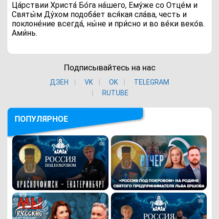
Ца́рствии Христа́ Бо́га на́шего, Ему́же со Отце́м и
Святы́м Ду́хом подоба́ет вся́кая сла́ва, честь и
поклоне́ние всегда́, ны́не и при́сно и во ве́ки веко́в.
Ами́нь.
Подписывайтесь на нас
ДЗЕН
VK
ОK
TELEGRAM
RUTUBE
ПОПУЛЯРНОЕ