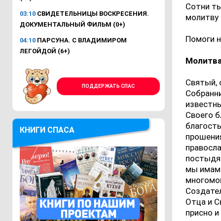
Сотни ты
03:10
СВИДЕТЕЛЬНИЦЫ ВОСКРЕСЕНИЯ.
молитву 
ДОКУМЕНТАЛЬНЫЙ ФИЛЬМ (0+)
Помоги н
04:10
ПАРСУНА. С ВЛАДИМИРОМ
ЛЕГОЙДОЙ (6+)
Молитва
Святый, 
ПОДДЕРЖАТЬ СПАС
Собранн
известны
Своего б
благосты
КНИГИ СПАСА
прошения
правосла
постыдят
мы имам
многомощ
Создател
Отца и С
присно и