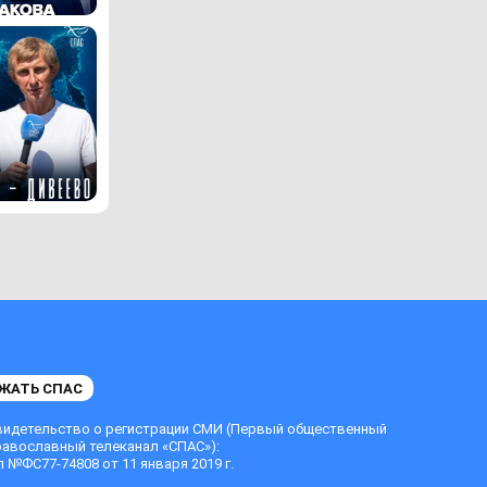
ЖАТЬ СПАС
видетельство о регистрации СМИ (Первый общественный
равославный телеканал «СПАС»):
 №ФС77-74808 от 11 января 2019 г.