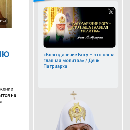
ИЮ
«Благодарение Богу – это наша
главная молитва» / День
Патриарха
ажение
ится на
м