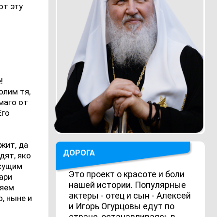
ют эту
!
лим тя,
маго от
Его
я
жит, да
ДОРОГА
дят, яко
 сущим
Это проект о красоте и боли
ари
нашей истории. Популярные
ляем
актеры - отец и сын - Алексей
, ныне и
и Игорь Огурцовы едут по
стране, останавливаясь в