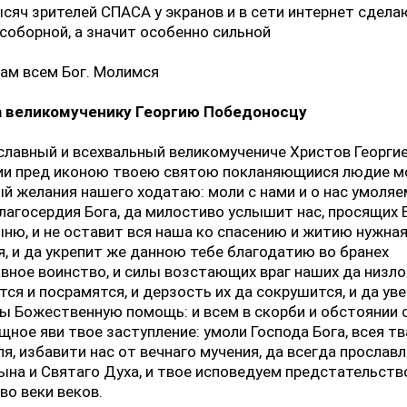
сяч зрителей СПАСА у экранов и в сети интернет сдела
соборной, а значит особенно сильной
ам всем Бог. Молимся
 великомученику Георгию Победоносцу
славный и всехвальный великомучениче Христов Георгие
ии пред иконою твоею святою покланяющиися людие мо
й желания нашего ходатаю: моли с нами и о нас умоляе
лагосердия Бога, да милостиво услышит нас, просящих 
ню, и не оставит вся наша ко спасению и житию нужна
, и да укрепит же данною тебе благодатию во бранех
вное воинство, и силы возстающих враг наших да низло
ся и посрамятся, и дерзость их да сокрушится, и да уве
ы Божественную помощь: и всем в скорби и обстоянии
ное яви твое заступление: умоли Господа Бога, всея тв
я, избавити нас от вечнаго мучения, да всегда прослав
ына и Святаго Духа, и твое исповедуем предстательство
 во веки веков.