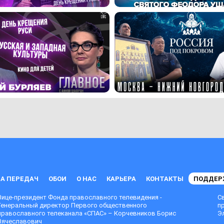
А ПЕРЕДАЧ
ОБОИ
О НАС
КАРЬЕРА
КОНТАКТЫ
ПОДДЕР
Вице-президент Фонда православного телевидения -
С
Генеральный директор Первого общественного
п
православного телеканала «СПАС» – Корчевников Борис
Эл
Вячеславович