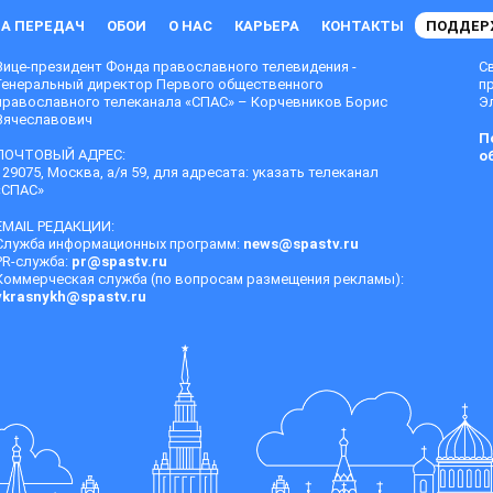
А ПЕРЕДАЧ
ОБОИ
О НАС
КАРЬЕРА
КОНТАКТЫ
ПОДДЕР
Вице-президент Фонда православного телевидения -
С
Генеральный директор Первого общественного
п
православного телеканала «СПАС» – Корчевников Борис
Эл
Вячеславович
П
ПОЧТОВЫЙ АДРЕС:
о
129075, Москва, а/я 59, для адресата: указать телеканал
«СПАС»
EMAIL РЕДАКЦИИ:
Служба информационных программ:
news@spastv.ru
PR-служба:
pr@spastv.ru
Коммерческая служба (по вопросам размещения рекламы):
vkrasnykh@spastv.ru