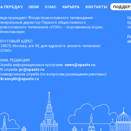
А ПЕРЕДАЧ
ОБОИ
О НАС
КАРЬЕРА
КОНТАКТЫ
ПОДДЕР
Вице-президент Фонда православного телевидения -
С
Генеральный директор Первого общественного
п
православного телеканала «СПАС» – Корчевников Борис
Эл
Вячеславович
П
ПОЧТОВЫЙ АДРЕС:
о
129075, Москва, а/я 59, для адресата: указать телеканал
«СПАС»
EMAIL РЕДАКЦИИ:
Служба информационных программ:
news@spastv.ru
PR-служба:
pr@spastv.ru
Коммерческая служба (по вопросам размещения рекламы):
vkrasnykh@spastv.ru