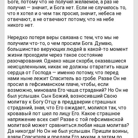
Боге, потому что не получил желаемое, а раз не
получил — значит, и Бога нет. Если не случилось то,
что я хотел и о чем так просил, значит, небеса не
отвечают, а не отвечают потому, что на небе
никого нет.
Нередко потеря веры связана с тем, что мы не
получили что-то, о чем просили Бога. Думаю,
большинство верующих людей в какой-то момент
жизни проходили через такое состояние
разочарования. Однако наши скорби, оказавшиеся
неисцеленными, никак не должны отвратить наши
сердца от Господа — именно потому, что перед
нами ныне лежит Спаситель во гробе. Разве Он не
просил в гефсиманском плаче, чтобы, если
возможно, миновала Его чаша страданий? Но Он не
был услышан. Сын Божий, возносивший Свою
молитву к Богу Отцу в преддверии страшных
страданий, зная, что Его ожидает, молился так, что
кровавый пот шел по лицу Его. Какое страшное
напряжение всех сил! Разве с той гефсиманской
молитвой может сравниться любая наша молитва?
Да никогда! Но Он не был услышан. Пришли воины,
взяли Спасителя и предали Его мукам, а затем по