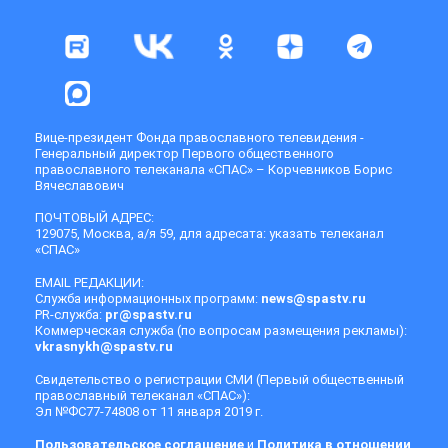
Вице-президент Фонда православного телевидения -
Генеральный директор Первого общественного
православного телеканала «СПАС» – Корчевников Борис
Вячеславович
ПОЧТОВЫЙ АДРЕС:
129075, Москва, а/я 59, для адресата: указать телеканал
«СПАС»
EMAIL РЕДАКЦИИ:
Служба информационных программ:
news@spastv.ru
PR-служба:
pr@spastv.ru
Коммерческая служба (по вопросам размещения рекламы):
vkrasnykh@spastv.ru
Свидетельство о регистрации СМИ (Первый общественный
православный телеканал «СПАС»):
Эл №ФС77-74808 от 11 января 2019 г.
Пользовательское соглашение
и
Политика в отношении