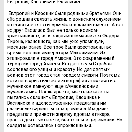
Евтропия, Клеоника и Василиска.
Евтропий и Клеоник были родными братьями. Они
оба решили связать жизнь с воинским служением
и несли все тяготы армейской жизни вместе. А вот
их друг Василиск был не только воином-
христианином, но и родным племянником Федора
Тирона, казненного, как мы уже упомянули,
месяцем ранее. Все трое были арестованы во
время гонений императора Максимиана. Их
этапировали в город Амасия. Это современный
турецкий город Амасья. Когда-то сам Страбон
воспевал его улицы и красоту. Но для святых
воинов этот город стал городом смерти. Поэтому,
кстати, в христианской агиографии этих святых
мучеников именуют еще «Амасийскими
мучениками». После ареста, местные власти
пытались склонить Евтропия, Клеоника и
Василиска к идолослужению, предлагали им
различные варианты компромисса. Им даже
предлагали принести жертву идолам втихаря,
просто для отчетности, без толпы и церемонии. Но
солдаты оставались непреклонными.