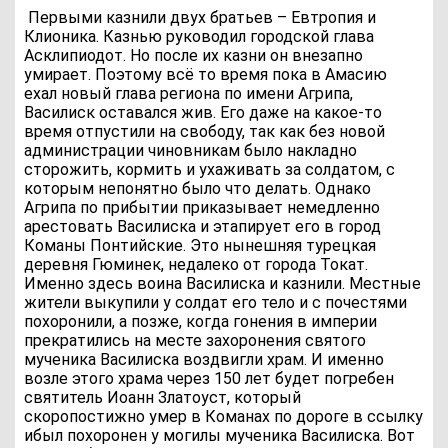
Первыми казнили двух братьев – Евтропия и
Клионика. Казнью руководил городской глава
Асклипиодот. Но после их казни он внезапно
умирает. Поэтому всё то время пока в Амасию
ехал новый глава региона по имени Агрипа,
Василиск оставался жив. Его даже на какое-то
время отпустили на свободу, так как без новой
администрации чиновникам было накладно
сторожить, кормить и ухаживать за солдатом, с
которым непонятно было что делать. Однако
Агрипа по прибытии приказывает немедленно
арестовать Василиска и этапирует его в город
Команы Понтийские. Это нынешняя турецкая
деревня Гюминек, недалеко от города Токат.
Именно здесь воина Василиска и казнили. Местные
жители выкупили у солдат его тело и с почестями
похоронили, а позже, когда гонения в империи
прекратились на месте захоронения святого
мученика Василиска воздвигли храм. И именно
возле этого храма через 150 лет будет погребен
святитель Иоанн Златоуст, который
скоропостижно умер в Команах по дороге в ссылку
ибыл похоронен у могилы мученика Василиска. Вот