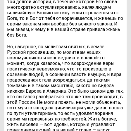
той долгой истории, в течение которой Его слова
многократно актуализировались, являя людям
величайшую Божию истину: если отрекаешься от
Бога, то и Бог от тебя отворачивается, и живешь по
своим законам или вообще без всякого закона. И
мы знаем, к чему и в нашей стране привела жизнь
без Бога.
Но, наверное, по молитвам святых, в земле
Русской просиявших, по молитвам наших
новомучеников и исповедников в какой-то
момент, когда казалось, что возрождение веры
практически невозможно, что-то произошло в
сознании людей, в сознании власть имущих, и вера
православная стала возрождаться, да такими
темпами и в таком масштабе, какого не видела
никакая Европа и Америка. Это было шоком для тех,
кто пытался разобраться, что же там происходит, в
этой России. Не могли понять, не могли объяснить,
потому что западная цивилизация уже давно пошла
по пути утилитаризма, то есть удовлетворения
своих материальных потребностей. Жить богаче,
жить веселее — вот идолы, которые управляют
поведением людей; а в нашей стране — вдруг