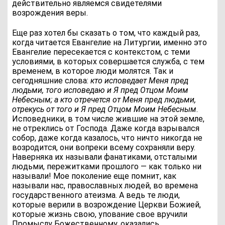
действительно являемся свидетелями
возрождения веры.
Еще раз хотел бы сказать о том, что каждый раз,
когда читается Евангелие на Литургии, именно это
Евангелие пересекается с контекстом, с теми
условиями, в которых совершается служба, с тем
временем, в которое люди молятся. Так и
сегодняшние слова:
кто исповедает Меня пред
людьми, того исповедаю и Я пред Отцом Моим
Небесным; а кто отречется от Меня пред людьми,
отрекусь от того и Я пред Отцом Моим Небесным
.
Исповедники, в том числе жившие на этой земле,
не отреклись от Господа. Даже когда взрывался
собор, даже когда казалось, что ничто никогда не
возродится, они вопреки всему сохраняли веру.
Наверняка их называли фанатиками, отсталыми
людьми, пережитками прошлого — как только ни
называли! Мое поколение еще помнит, как
называли нас, православных людей, во времена
государственного атеизма. А ведь те люди,
которые верили в возрождение Церкви Божией,
которые жизнь свою, упование свое вручили
Промыслу Божественному, оказались