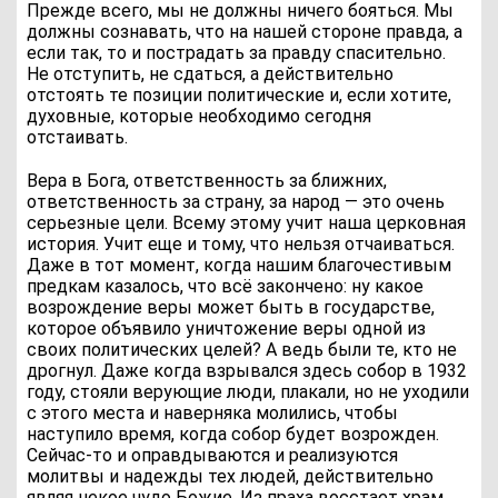
Прежде всего, мы не должны ничего бояться. Мы
должны сознавать, что на нашей стороне правда, а
если так, то и пострадать за правду спасительно.
Не отступить, не сдаться, а действительно
отстоять те позиции политические и, если хотите,
духовные, которые необходимо сегодня
отстаивать.
Вера в Бога, ответственность за ближних,
ответственность за страну, за народ — это очень
серьезные цели. Всему этому учит наша церковная
история. Учит еще и тому, что нельзя отчаиваться.
Даже в тот момент, когда нашим благочестивым
предкам казалось, что всё закончено: ну какое
возрождение веры может быть в государстве,
которое объявило уничтожение веры одной из
своих политических целей? А ведь были те, кто не
дрогнул. Даже когда взрывался здесь собор в 1932
году, стояли верующие люди, плакали, но не уходили
с этого места и наверняка молились, чтобы
наступило время, когда собор будет возрожден.
Сейчас-то и оправдываются и реализуются
молитвы и надежды тех людей, действительно
являя некое чудо Божие. Из праха восстает храм.