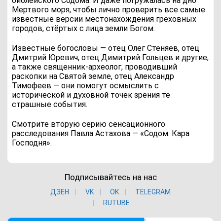
библейского Содома. И даже погружалась на дно
Мертвого моря, чтобы лично проверить все самые
известные версии местонахождения греховных
городов, стёртых с лица земли Богом.
Известные богословы — отец Олег Стеняев, отец
Дмитрий Юревич, отец Димитрий Гольцев и другие,
а также священник-археолог, проводивший
раскопки на Святой земле, отец Александр
Тимофеев — они помогут осмыслить с
исторической и духовной точек зрения те
страшные события.
Смотрите вторую серию сенсационного
расследования Павла Астахова — «Содом. Кара
Господня».
Подписывайтесь на нас
ДЗЕН
VK
ОK
TELEGRAM
RUTUBE