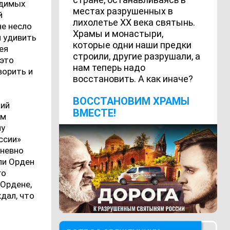
идимых
местах разрушенных в
й
лихолетье ХХ века святынь.
не несло
Храмы и монастыри,
 удивить
которые одни наши предки
ея
строили, другие разрушали, а
 это
нам теперь надо
ворить и
восстановить. А как иначе?
ВОCСТАНОВИМ ХРАМЫ
кий
ВМЕСТЕ!
ом
му
ссии»
дневно
али Орден
го
 Ордене,
дал, что