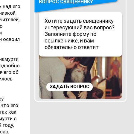
ВОПРОС СВЯЩЕННИКУ
 над его
низкой
чителей,
Хотите задать священнику
ую
интересующий вас вопрос?
и
Заполните форму по
он освоил
ссылке ниже, и вам
обязательно ответят
намурти
подробно
ичего об
илось
ЗАДАТЬ ВОПРОС
ку
 что его
так как
мурти с
 году,
ово,