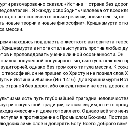
рти разочарованно сказал: «Истина – страна без дорог
ледователей… Я жажду освободить человека от всех кле
ахов, но не основывать новые религии, новые секты, не
ь новые теории и новые философии». Кришнамурти отк
са мессии.
ремя находясь под властью жесткого авторитета теос
, Кришнамурти в итоге стал выступать против любых д
тов и проповедовать учение личной осознанности. Он
овался полученной популярностью, выступал как лекто
аудиторией, однако без громкого титула мессии. К сож
 с теософией, он не пришел ко Христу и не познал слов 
Путь и Истина и Жизнь» (Ин. 14: 6). Для Кришнамурти Ис
сь страной без дорог, ибо оккультизм и не есть дорога 
ультизма есть путь глубочайшей трагедии человечества
нутри оккультной традиции, как мы видим, кто-то про
ихода «мессии» и даже готовил его. Однако всё это не
 вступая в противоречие с Промыслом Божиим. Постара
людских замыслов и доверять Богу. Всего доброго вам!