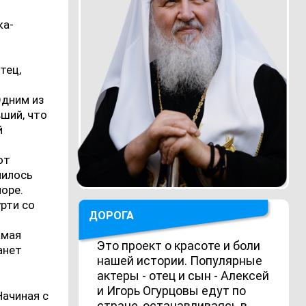
ка-
тец,
Одним из
ший, что
й
от
чилось
море.
рти со
ДОРОГА
амая
Это проект о красоте и боли
анет
нашей истории. Популярные
актеры - отец и сын - Алексей
и Игорь Огурцовы едут по
Начиная с
стране, останавливаясь в