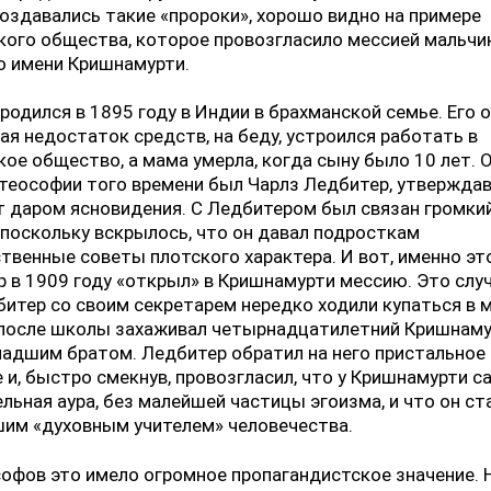
оздавались такие «пророки», хорошо видно на примере
ого общества, которое провозгласило мессией мальчи
о имени Кришнамурти.
родился в 1895 году в Индии в брахманской семье. Его о
я недостаток средств, на беду, устроился работать в
ое общество, а мама умерла, когда сыну было 10 лет. 
теософии того времени был Чарлз Ледбитер, утверждав
 даром ясновидения. С Ледбитером был связан громки
 поскольку вскрылось, что он давал подросткам
твенные советы плотского характера. И вот, именно эт
 в 1909 году «открыл» в Кришнамурти мессию. Это слу
битер со своим секретарем нередко ходили купаться в 
 после школы захаживал четырнадцатилетний Кришнаму
адшим братом. Ледбитер обратил на него пристальное
 и, быстро смекнув, провозгласил, что у Кришнамурти с
льная аура, без малейшей частицы эгоизма, и что он ст
шим «духовным учителем» человечества.
офов это имело огромное пропагандистское значение. 