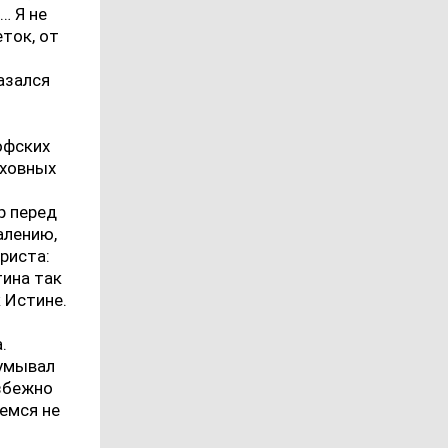
… Я не
ток, от
азался
офских
уховных
р перед
алению,
Христа:
тина так
к Истине.
.
думывал
избежно
емся не