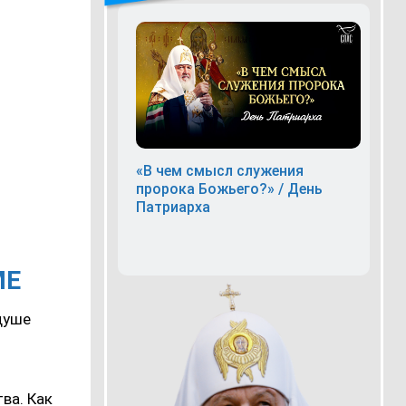
«В чем смысл служения
пророка Божьего?» / День
Патриарха
МЕ
 душе
ва. Как