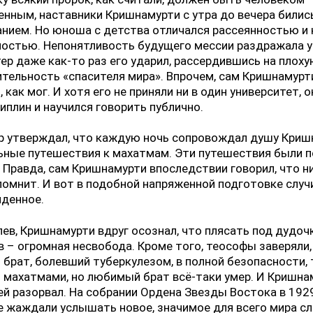
нным, наставники Кришнамурти с утра до вечера бились
нием. Но юноша с детства отличался рассеянностью и 
остью. Непонятливость будущего мессии раздражала у
ер даже как-то раз его ударил, рассердившись на плох
тельность «спасителя мира». Впрочем, сам Кришнамурт
, как мог. И хотя его не приняли ни в один университет, 
иплин и научился говорить публично.
р утверждал, что каждую ночь сопровождал душу Криш
ьные путешествия к махатмам. Эти путешествия были 
 Правда, сам Кришнамурти впоследствии говорил, что н
помнит. И вот в подобной напряженной подготовке случ
иденное.
ев, Кришнамурти вдруг осознал, что плясать под дудоч
 – огромная несвобода. Кроме того, теософы заверяли,
брат, болевший туберкулезом, в полной безопасности, 
махатмами, но любимый брат всё-таки умер. И Кришна
й разорвал. На собрании Ордена Звезды Востока в 1929
е жаждали услышать новое, значимое для всего мира сл