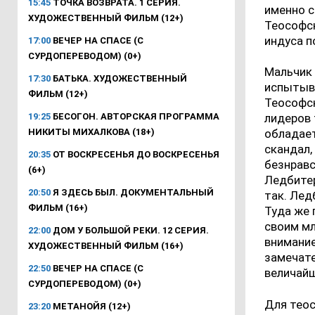
15:45
ТОЧКА ВОЗВРАТА. 1 СЕРИЯ.
именно с
ХУДОЖЕСТВЕННЫЙ ФИЛЬМ (12+)
Теософск
индуса п
17:00
ВЕЧЕР НА СПАСЕ (С
СУРДОПЕРЕВОДОМ) (0+)
Мальчик 
17:30
БАТЬКА. ХУДОЖЕСТВЕННЫЙ
испытыва
ФИЛЬМ (12+)
Теософск
19:25
БЕСОГОН. АВТОРСКАЯ ПРОГРАММА
лидеров 
НИКИТЫ МИХАЛКОВА (18+)
обладает
скандал,
20:35
ОТ ВОСКРЕСЕНЬЯ ДО ВОСКРЕСЕНЬЯ
безнравс
(6+)
Ледбитер
20:50
Я ЗДЕСЬ БЫЛ. ДОКУМЕНТАЛЬНЫЙ
так. Лед
ФИЛЬМ (16+)
Туда же
своим мл
22:00
ДОМ У БОЛЬШОЙ РЕКИ. 12 СЕРИЯ.
внимание
ХУДОЖЕСТВЕННЫЙ ФИЛЬМ (16+)
замечате
22:50
ВЕЧЕР НА СПАСЕ (С
величай
СУРДОПЕРЕВОДОМ) (0+)
Для теос
23:20
МЕТАНОЙЯ (12+)