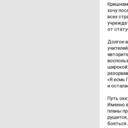
Кришнаму
хочу пос
всех стр
учреждат
от стату
Долгое в
учителей
авторите
воспольз
широкой 
разорвав
«Я есмь 
и остала
Путь окк
Именно в
планы пр
рушится,
бояться 