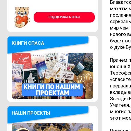
Блаватск
махатм м
послания
ПОДДЕРЖАТЬ СПАС
серьезн
мир чем-
нового в
будет во
КНИГИ СПАСА
о духе Б
Причем п
юноша Хь
Теософс
«спасите
прервала
вкладыва
Звезды В
Учителя.
многие п
НАШИ ПРОЕКТЫ
этот мом
Поскольк