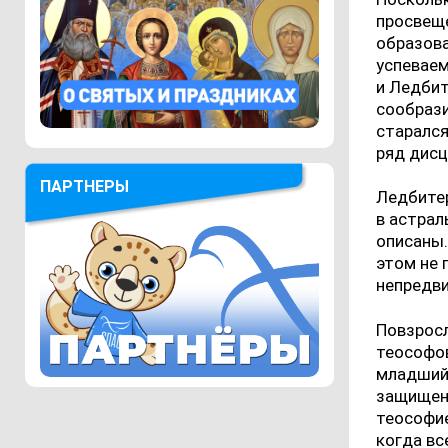
просвеще
образова
успеваем
и Ледбит
сообрази
старался
ряд дисц
ПАРТНЕРЫ
Ледбите
в астрал
описаны.
этом не 
непредв
Повзросл
теософов
младший 
защищен 
теософие
когда вс