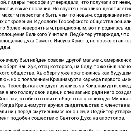
ой, лидеры теософии утверждали, что получали от нев
истические послания. Но спустя несколько десятилети
 махатм перестали быть чем-то новым, содержание их 
ых откровений. Идеологи Теософского общества решили
то более невероятным, грандиозным, вот и родилась ид
оплощения Великого Учителя. Ледбитер утверждал, что
площение духа Самого Иисуса Христа, но позже стал го
удды.
оначалу был найден совсем другой мальчик, американс
юберт Ван Хук, отец которого, на беду, тоже был член
кого общества. Хьюберту уже поклонялись как будуще
лю», но с появлением Кришнамурти карьера первого «ме
сь. Теософы как следует взялись за Кришнамурти, еже
я в его голову свои идеи, и специально ради него созд
остока, чтобы готовить общество к «приходу» Мирово
 Когда Кришнамурти вручал свидетельства о членстве в
али ниц перед смутившимся юношей, а Ледбитер утверж
ент подобен сошествию Святого Духа на апостолов.
у всякий пророк, как считали, должен быть человеком