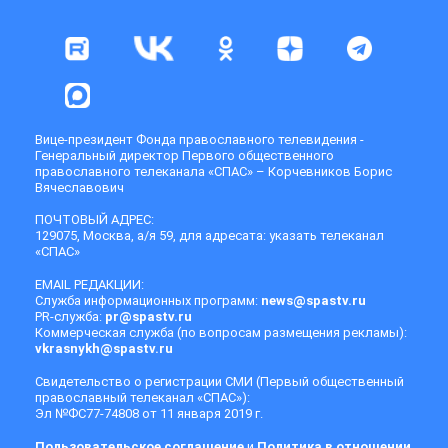
Вице-президент Фонда православного телевидения -
Генеральный директор Первого общественного
православного телеканала «СПАС» – Корчевников Борис
Вячеславович
ПОЧТОВЫЙ АДРЕС:
129075, Москва, а/я 59, для адресата: указать телеканал
«СПАС»
EMAIL РЕДАКЦИИ:
Служба информационных программ:
news@spastv.ru
PR-служба:
pr@spastv.ru
Коммерческая служба (по вопросам размещения рекламы):
vkrasnykh@spastv.ru
Свидетельство о регистрации СМИ (Первый общественный
православный телеканал «СПАС»):
Эл №ФС77-74808 от 11 января 2019 г.
Пользовательское соглашение
и
Политика в отношении