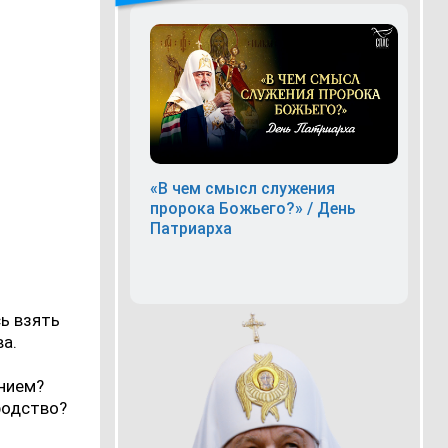
«В чем смысл служения
пророка Божьего?» / День
Патриарха
ь взять
ва.
анием?
родство?