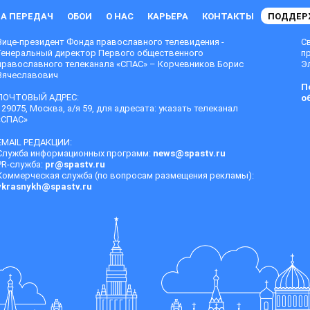
А ПЕРЕДАЧ
ОБОИ
О НАС
КАРЬЕРА
КОНТАКТЫ
ПОДДЕР
Вице-президент Фонда православного телевидения -
С
Генеральный директор Первого общественного
п
православного телеканала «СПАС» – Корчевников Борис
Эл
Вячеславович
П
ПОЧТОВЫЙ АДРЕС:
о
129075, Москва, а/я 59, для адресата: указать телеканал
«СПАС»
EMAIL РЕДАКЦИИ:
Служба информационных программ:
news@spastv.ru
PR-служба:
pr@spastv.ru
Коммерческая служба (по вопросам размещения рекламы):
vkrasnykh@spastv.ru