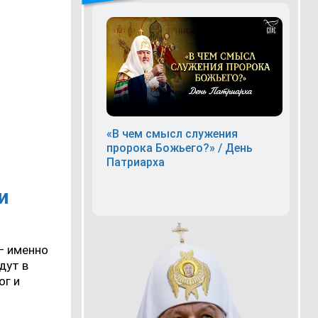
«В чем смысл служения
пророка Божьего?» / День
Патриарха
и
 — именно
дут в
ог и