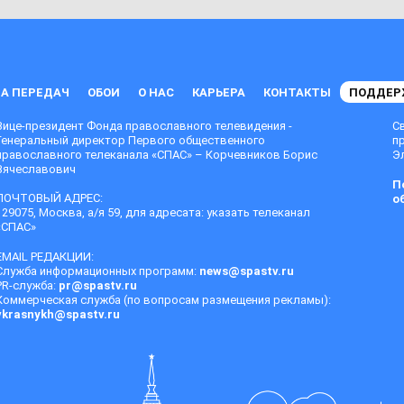
А ПЕРЕДАЧ
ОБОИ
О НАС
КАРЬЕРА
КОНТАКТЫ
ПОДДЕР
Вице-президент Фонда православного телевидения -
С
Генеральный директор Первого общественного
п
православного телеканала «СПАС» – Корчевников Борис
Эл
Вячеславович
П
ПОЧТОВЫЙ АДРЕС:
о
129075, Москва, а/я 59, для адресата: указать телеканал
«СПАС»
EMAIL РЕДАКЦИИ:
Служба информационных программ:
news@spastv.ru
PR-служба:
pr@spastv.ru
Коммерческая служба (по вопросам размещения рекламы):
vkrasnykh@spastv.ru