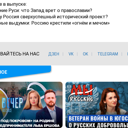
 в выпуске:
ие Руси: что Запад врет о православии?
у Россия сверхуспешный исторический проект?
ные выдумки: Россию крестили «огнём и мечом»
ВАЙТЕСЬ НА НАС
ДЗЕН
VK
ОK
TELEGRAM
НОЕ