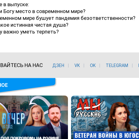
 в выпуске:
и Богу место в современном мире?
ременном мире бушует пандемия безответственности?
акое истинная чистая душа?
у важно уметь терпеть?
ВАЙТЕСЬ НА НАС
ДЗЕН
VK
ОK
TELEGRAM
НОЕ