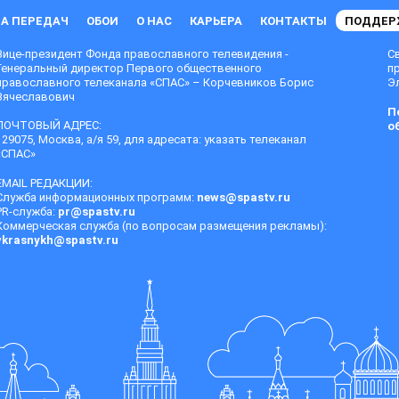
А ПЕРЕДАЧ
ОБОИ
О НАС
КАРЬЕРА
КОНТАКТЫ
ПОДДЕР
Вице-президент Фонда православного телевидения -
С
Генеральный директор Первого общественного
п
православного телеканала «СПАС» – Корчевников Борис
Эл
Вячеславович
П
ПОЧТОВЫЙ АДРЕС:
о
129075, Москва, а/я 59, для адресата: указать телеканал
«СПАС»
EMAIL РЕДАКЦИИ:
Служба информационных программ:
news@spastv.ru
PR-служба:
pr@spastv.ru
Коммерческая служба (по вопросам размещения рекламы):
vkrasnykh@spastv.ru