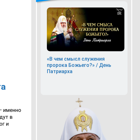
«В чем смысл служения
пророка Божьего?» / День
Патриарха
та
 — именно
дут в
ог и