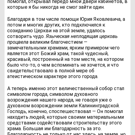
помогал, открывал передо мной двери кабинетов, в
которые я бы никогда не смог зайти один.
Благодаря в том числе помощи Юрия Яковлевича, а
потом и многих других, кто подключился к
созиданию Церкви на этой земле, удалось
сотворить чудо.
Языческая неплодящая церковь
процвела
великим благочестием —
замечательными храмами, ярким примером чего
является этот Божий храм, такой чудесный,
красивый, построенный на том месте, на котором
было что-то, о чем вспоминать не хочется, и что
свидетельствовало в полной мере об
атеистическом характере этого города.
А теперь именно этот величественный собор стал
символом города, символом духовного
возрождения нашего народа, не говоря уже о
духовном возрождении земли Калининградской.
Господь, конечно, споспешествовал — Он помогал
находить людей, которые своими материальными
средствами содействовали строительству этого
храма. Большая им благодарность за это.
Благодарность не только от нас здесь, на земле, но,