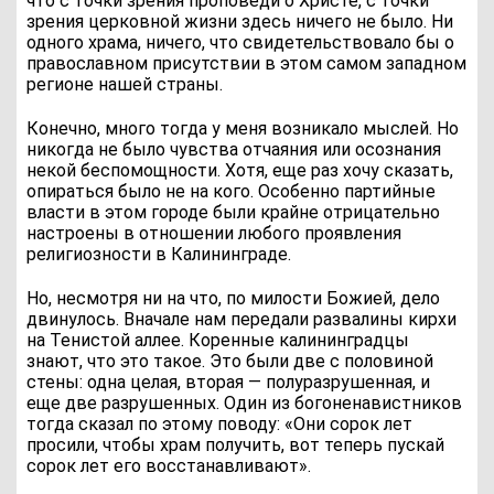
что с точки зрения проповеди о Христе, с точки
зрения церковной жизни здесь ничего не было. Ни
одного храма, ничего, что свидетельствовало бы о
православном присутствии в этом самом западном
регионе нашей страны.
Конечно, много тогда у меня возникало мыслей. Но
никогда не было чувства отчаяния или осознания
некой беспомощности. Хотя, еще раз хочу сказать,
опираться было не на кого. Особенно партийные
власти в этом городе были крайне отрицательно
настроены в отношении любого проявления
религиозности в Калининграде.
Но, несмотря ни на что, по милости Божией, дело
двинулось. Вначале нам передали развалины кирхи
на Тенистой аллее. Коренные калининградцы
знают, что это такое. Это были две с половиной
стены: одна целая, вторая — полуразрушенная, и
еще две разрушенных. Один из богоненавистников
тогда сказал по этому поводу: «Они сорок лет
просили, чтобы храм получить, вот теперь пускай
сорок лет его восстанавливают».