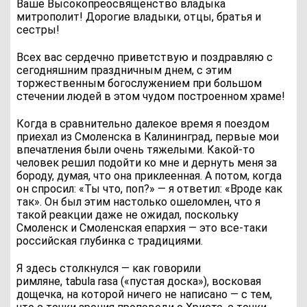
Ваше Высокопреосвященство владыка
митрополит! Дорогие владыки, отцы, братья и
сестры!
Всех вас сердечно приветствую и поздравляю с
сегодняшним праздничным днем, с этим
торжественным богослужением при большом
стечении людей в этом чудом построенном храме!
Когда в сравнительно далекое время я поездом
приехал из Смоленска в Калининград, первые мои
впечатления были очень тяжелыми. Какой-то
человек решил подойти ко мне и дернуть меня за
бороду, думая, что она приклеенная. А потом, когда
он спросил: «Ты что, поп?» — я ответил: «Вроде как
так». Он был этим настолько ошеломлен, что я
такой реакции даже не ожидал, поскольку
Смоленск и Смоленская епархия — это все-таки
российская глубинка с традициями.
Я здесь столкнулся — как говорили
римляне,
tabula
rasa
(«пустая доска»), восковая
дощечка, на которой ничего не написано — с тем,