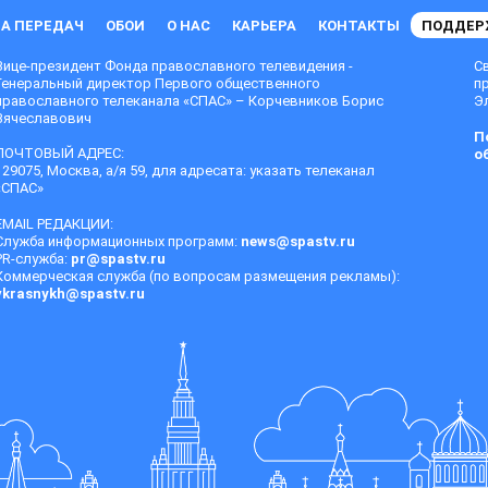
А ПЕРЕДАЧ
ОБОИ
О НАС
КАРЬЕРА
КОНТАКТЫ
ПОДДЕР
Вице-президент Фонда православного телевидения -
С
Генеральный директор Первого общественного
п
православного телеканала «СПАС» – Корчевников Борис
Эл
Вячеславович
П
ПОЧТОВЫЙ АДРЕС:
о
129075, Москва, а/я 59, для адресата: указать телеканал
«СПАС»
EMAIL РЕДАКЦИИ:
Служба информационных программ:
news@spastv.ru
PR-служба:
pr@spastv.ru
Коммерческая служба (по вопросам размещения рекламы):
vkrasnykh@spastv.ru