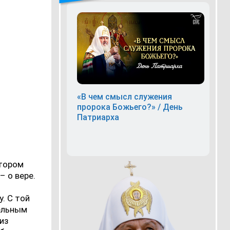
«В чем смысл служения
пророка Божьего?» / День
Патриарха
отором
– о вере.
. С той
тельным
 из