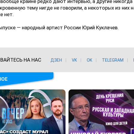
вообще крайне редко дают интервью, а другие никогда
окровенную тему нигде не говорили, а некоторых из них н
е нет.
ыпуске — народный артист России Юрий Куклачев.
ВАЙТЕСЬ НА НАС
ДЗЕН
VK
ОK
TELEGRAM
НОЕ