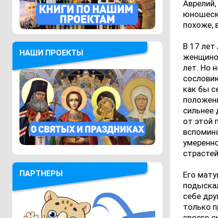
Аврелий,
юношеско
похоже, 
В 17 лет
НАШИ ПРОЕКТЫ
женщиной
лет. Но 
сословию
как бы с
положени
сильнее 
от этой 
вспомина
умеренно
страстей
ПАРТНЕРЫ
Его мату
подыскал
себе дру
только п
своего с