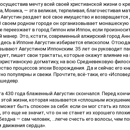
 осуществив мечту всей своей христианской жизни о кр
а, Моника, — эта великая, терпеливая, благочестивая мат
 Августин раздает всё свое имущество и возвращается
В своем родном городе он организовывает монашескую
е переезжает в город Гиппон или Иппон, если произноси
й манер. Это, кстати, современный алжирский город Анн
десь в Иппоне Августин избирается епископом. Отсюда
зывают Августином Иппонским. 35 лет он руководит па
ует, пишет свои трактаты, которые окажут влияние на
-христианскую догматику, на всю Средневековую фило
ство процессов эпохи Возрождения. Да и сейчас его кн
но популярны и свежи. Прочтите, всё-таки, его «Испове
 шедевр.
та 430 года блаженный Августин скончался. Перед конч
В этой жизни, которая называется «сплошным искушение
 может быть спокоен за себя: если он мог стать из пло
 это еще не значит, что он не станет из хорошего плохи
бездна — сам человек, …легче счесть его волосы, чем по
и движения сердца».