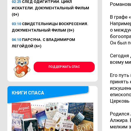
02:25
СЛЕД ОДИГИТРИИ. ЦИКЛ
Романов
ИСКАТЕЛИ. ДОКУМЕНТАЛЬНЫЙ ФИЛЬМ
(0+)
В графе 
Например
03:10
СВИДЕТЕЛЬНИЦЫ ВОСКРЕСЕНИЯ.
о междун
ДОКУМЕНТАЛЬНЫЙ ФИЛЬМ (0+)
богоопра
04:10
ПАРСУНА. С ВЛАДИМИРОМ
Он был п
ЛЕГОЙДОЙ (6+)
Сегодня 
всему ми
ПОДДЕРЖАТЬ СПАС
Его путь
принять 
искушени
КНИГИ СПАСА
епископо
Церковь 
Родился 
Алжира. 
мелким з