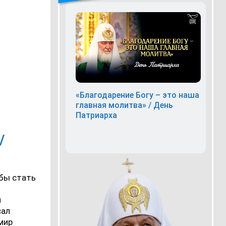
«Благодарение Богу – это наша
главная молитва» / День
Патриарха
/
 бы стать
й
сал
мир