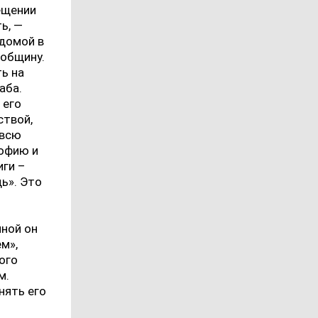
ещении
ь, —
 домой в
 общину.
ть на
аба.
 его
ствой,
 всю
софию и
иги –
дь». Это
иной он
м»,
хого
м.
нять его