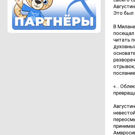
Августин
Это был 
В Милане
посещал 
читать п
духовных
основате
разворач
отрывок,
послание
«… Облек
превраща
Августин
невестой
переосмы
принимае
Амвросий