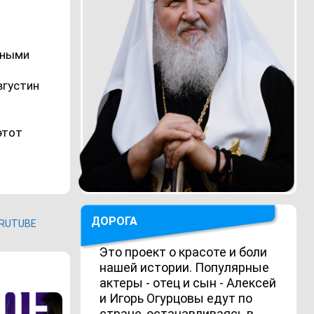
нными
вгустин
этот
ДОРОГА
RUTUBE
Это проект о красоте и боли
нашей истории. Популярные
актеры - отец и сын - Алексей
и Игорь Огурцовы едут по
стране, останавливаясь в