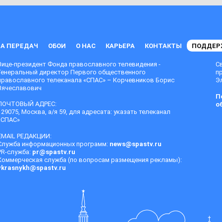
А ПЕРЕДАЧ
ОБОИ
О НАС
КАРЬЕРА
КОНТАКТЫ
ПОДДЕР
Вице-президент Фонда православного телевидения -
С
Генеральный директор Первого общественного
п
православного телеканала «СПАС» – Корчевников Борис
Эл
Вячеславович
П
ПОЧТОВЫЙ АДРЕС:
о
129075, Москва, а/я 59, для адресата: указать телеканал
«СПАС»
EMAIL РЕДАКЦИИ:
Служба информационных программ:
news@spastv.ru
PR-служба:
pr@spastv.ru
Коммерческая служба (по вопросам размещения рекламы):
vkrasnykh@spastv.ru