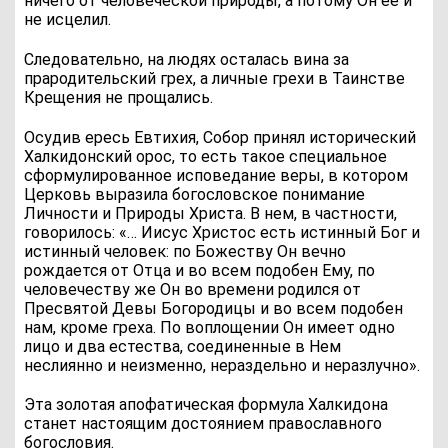
ничего от человеческой природы, а потому Он ее и
не исцелил.
Следовательно, на людях осталась вина за
прародительский грех, а личные грехи в Таинстве
Крещения не прощались.
Осудив ересь Евтихия, Собор принял исторический
Халкидонский орос, то есть такое специальное
сформулированное исповедание веры, в котором
Церковь выразила богословское понимание
Личности и Природы Христа. В нем, в частности,
говорилось: «… Иисус Христос есть истинный Бог и
истинный человек: по Божеству Он вечно
рождается от Отца и во всем подобен Ему, по
человечеству же Он во времени родился от
Пресвятой Девы Богородицы и во всем подобен
нам, кроме греха. По воплощении Он имеет одно
лицо и два естества, соединенные в Нем
неслиянно и неизменно, нераздельно и неразлучно».
Эта золотая апофатическая формула Халкидона
станет настоящим достоянием православного
богословия.