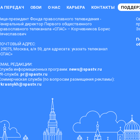
А ПЕРЕДАЧ
ОБОИ
О НАС
КАРЬЕРА
КОНТАКТЫ
ПОДДЕР
Вице-президент Фонда православного телевидения -
С
Генеральный директор Первого общественного
п
православного телеканала «СПАС» – Корчевников Борис
Эл
Вячеславович
П
ПОЧТОВЫЙ АДРЕС:
о
129075, Москва, а/я 59, для адресата: указать телеканал
«СПАС»
EMAIL РЕДАКЦИИ:
Служба информационных программ:
news@spastv.ru
PR-служба:
pr@spastv.ru
Коммерческая служба (по вопросам размещения рекламы):
vkrasnykh@spastv.ru