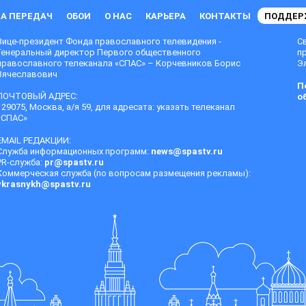
А ПЕРЕДАЧ
ОБОИ
О НАС
КАРЬЕРА
КОНТАКТЫ
ПОДДЕР
Вице-президент Фонда православного телевидения -
С
Генеральный директор Первого общественного
п
православного телеканала «СПАС» – Корчевников Борис
Эл
Вячеславович
П
ПОЧТОВЫЙ АДРЕС:
о
129075, Москва, а/я 59, для адресата: указать телеканал
«СПАС»
EMAIL РЕДАКЦИИ:
Служба информационных программ:
news@spastv.ru
PR-служба:
pr@spastv.ru
Коммерческая служба (по вопросам размещения рекламы):
vkrasnykh@spastv.ru