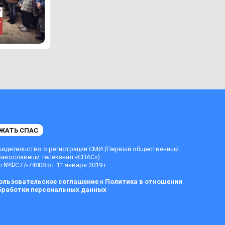
ЖАТЬ СПАС
видетельство о регистрации СМИ (Первый общественный
равославный телеканал «СПАС»):
 №ФС77-74808 от 11 января 2019 г.
ользовательское соглашение
и
Политика в отношении
бработки персональных данных