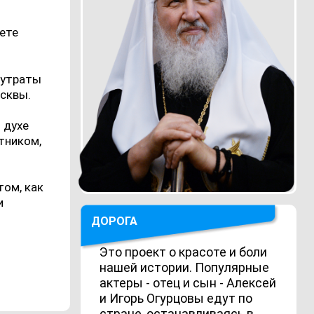
ете
 утраты
осквы.
 духе
тником,
том, как
и
ДОРОГА
Это проект о красоте и боли
нашей истории. Популярные
актеры - отец и сын - Алексей
и Игорь Огурцовы едут по
стране, останавливаясь в