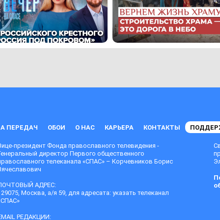
А ПЕРЕДАЧ
ОБОИ
О НАС
КАРЬЕРА
КОНТАКТЫ
ПОДДЕР
Вице-президент Фонда православного телевидения -
С
Генеральный директор Первого общественного
п
православного телеканала «СПАС» – Корчевников Борис
Эл
Вячеславович
П
ПОЧТОВЫЙ АДРЕС:
о
129075, Москва, а/я 59, для адресата: указать телеканал
«СПАС»
EMAIL РЕДАКЦИИ: