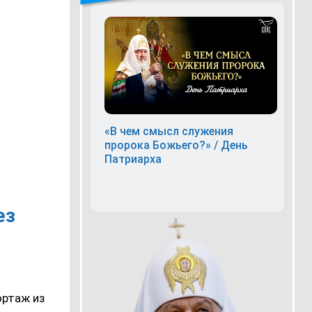
«В чем смысл служения
пророка Божьего?» / День
Патриарха
ез
ортаж из