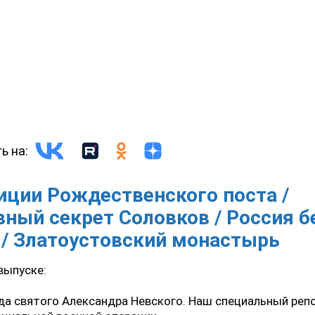
ь на:
иции Рождественского поста /
вный секрет Соловков / Россия б
 / Златоустовский монастырь
выпуске:
да святого Александра Невского. Наш специальный реп