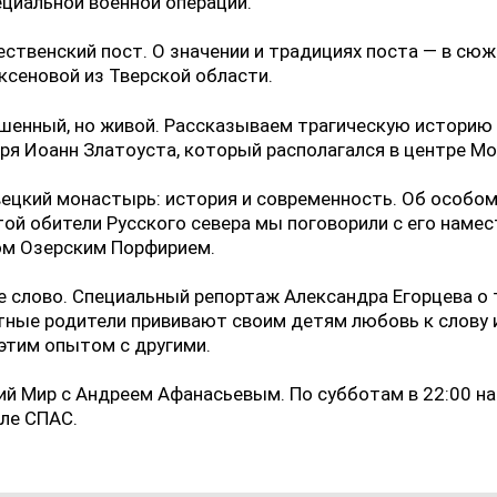
циальной военной операции.
ственский пост. О значении и традициях поста — в сюж
ксеновой из Тверской области.
шенный, но живой. Рассказываем трагическую историю
я Иоанн Златоуста, который располагался в центре М
ецкий монастырь: история и современность. Об особом
ой обители Русского севера мы поговорили с его намес
ом Озерским Порфирием.
 слово. Специальный репортаж Александра Егорцева о 
ные родители прививают своим детям любовь к слову 
этим опытом с другими.
ий Мир с Андреем Афанасьевым. По субботам в 22:00 на
ле СПАС.