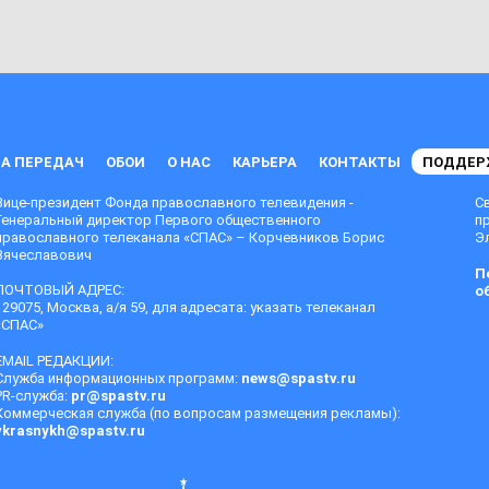
А ПЕРЕДАЧ
ОБОИ
О НАС
КАРЬЕРА
КОНТАКТЫ
ПОДДЕР
Вице-президент Фонда православного телевидения -
С
Генеральный директор Первого общественного
п
православного телеканала «СПАС» – Корчевников Борис
Эл
Вячеславович
П
ПОЧТОВЫЙ АДРЕС:
о
129075, Москва, а/я 59, для адресата: указать телеканал
«СПАС»
EMAIL РЕДАКЦИИ:
Служба информационных программ:
news@spastv.ru
PR-служба:
pr@spastv.ru
Коммерческая служба (по вопросам размещения рекламы):
vkrasnykh@spastv.ru