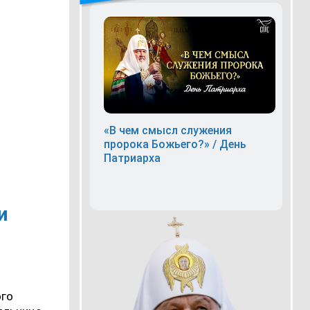
«В чем смысл служения
пророка Божьего?» / День
Патриарха
и
ого