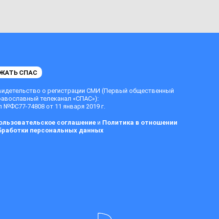
ЖАТЬ СПАС
видетельство о регистрации СМИ (Первый общественный
равославный телеканал «СПАС»):
 №ФС77-74808 от 11 января 2019 г.
ользовательское соглашение
и
Политика в отношении
бработки персональных данных