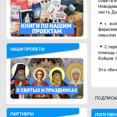
совета М
Новодев
честь Дн
«…есл
фарисеев
смыслах 
С пер
НАШИ ПРОЕКТЫ
помощь ф
бойцов. 
Это «Веч
ПОДПИСЫ
ПАРТНЕРЫ
ПОПУЛЯР