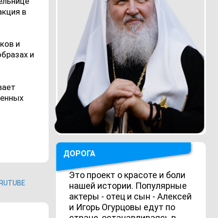
ельнице
акция в
ков и
образах и
вает
ненных
ДОРОГА
Это проект о красоте и боли
RUTUBE
нашей истории. Популярные
актеры - отец и сын - Алексей
и Игорь Огурцовы едут по
стране, останавливаясь в