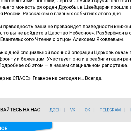
осковской митрополии, Сергей Собянин вручил настоят
ичьего монастыря орден Дружбы, в Швейцарии прошла 
я России. Расскажем о главных событиях этого дня.
и праведность ваша не превзойдет праведности книжни
, то вы не войдете в Царство Небесное». Разберёмся в 
Евангельского Чтения с отцом Алексеем Яковлевым.
вых дней специальной военной операции Церковь оказы
ронту и беженцам. Участвует она и в реабилитации ра
Подробнее об этом — в нашем специальном репортаже.
ер на СПАСЕ». Главное на сегодня и… Всегда.
ВАЙТЕСЬ НА НАС
ДЗЕН
VK
ОK
TELEGRAM
НОЕ