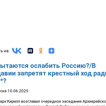
ь на:
пытаются ослабить Россию?/В
авии запретят крестный ход рад
*?
ске 10.06.2025:
арх Кирилл возглавил очередное заседание Архиерейск