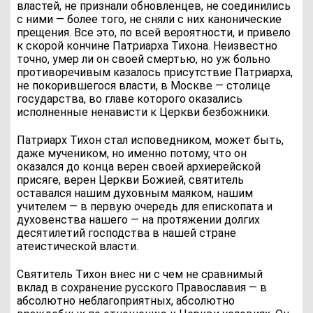
властей, не признали обновленцев, не соединились
с ними — более того, не сняли с них канонические
прещения. Все это, по всей вероятности, и привело
к скорой кончине Патриарха Тихона. Неизвестно
точно, умер ли он своей смертью, но уж больно
противоречивым казалось присутствие Патриарха,
не покорившегося власти, в Москве — столице
государства, во главе которого оказались
исполненные ненависти к Церкви безбожники.
Патриарх Тихон стал исповедником, может быть,
даже мучеником, но именно потому, что он
оказался до конца верен своей архиерейской
присяге, верен Церкви Божией, святитель
оставался нашим духовным маяком, нашим
учителем — в первую очередь для епископата и
духовенства нашего — на протяжении долгих
десятилетий господства в нашей стране
атеистической власти.
Святитель Тихон внес ни с чем не сравнимый
вклад в сохранение русского Православия — в
абсолютно неблагоприятных, абсолютно