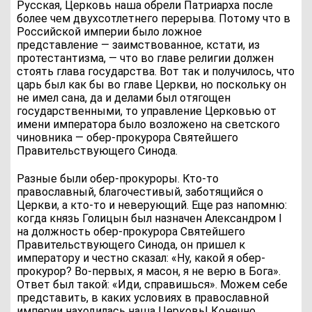
Русская, Церковь наша обрели Патриарха после
более чем двухсотлетнего перерыва. Потому что в
Российской империи было ложное
представление — заимствованное, кстати, из
протестантизма, — что во главе религии должен
стоять глава государства. Вот так и получилось, что
царь был как бы во главе Церкви, но поскольку он
не имел сана, да и делами был отягощен
государственными, то управление Церковью от
имени императора было возложено на светского
чиновника — обер-прокурора Святейшего
Правительствующего Синода.
Разные были обер-прокуроры. Кто-то
православный, благочестивый, заботящийся о
Церкви, а кто-то и неверующий. Еще раз напомню:
когда князь Голицын был назначен Александром I
на должность обер-прокурора Святейшего
Правительствующего Синода, он пришел к
императору и честно сказал: «Ну, какой я обер-
прокурор? Во-первых, я масон, я не верю в Бога».
Ответ был такой: «Иди, справишься». Можем себе
представить, в каких условиях в православной
империи находилась наша Церковь! Конечно,