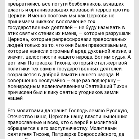
превратились все потуги безбожников, взявших
власть и организовавших кровавый террор против
Церкви. Именно поэтому мы как Церковь не
принимаем никакое восхваление тех
государственных деятелей — не буду называть в
этих святых стенах их имена, — которые разрушали
Церковь, которые репрессировали православных
людей только за то, что они были православными,
которые нанесли огромный вред духовной жизни, а
значит, целостности нашего народа. Бог им судья. А
вот имя Патриарха Тихона, который стал жертвой
политики тех самых государственных деятелей,
сохраняется в доброй памяти нашего народа. И
совершенно неслучайно — еще раз подчеркну —
всенародным волеизъявлением Святейший Тихон
причислен был к лику святых угодников земли
нашей.
Его молитвами да хранит Господь землю Русскую,
Отечество наше, Церковь нашу, власти нынешние
православные и всех, кто с верой и молитвой
обращается к его заступничеству. Молитвами
святителя Тихона, Патриарха Всероссийского, да