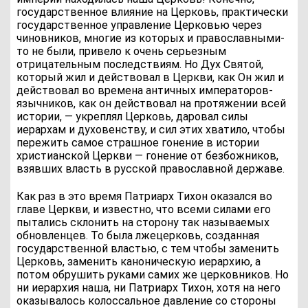
государственное влияние на Церковь, практически
государственное управление Церковью через
чиновников, многие из которых и православными-
то не были, привело к очень серьезным
отрицательным последствиям. Но Дух Святой,
который жил и действовал в Церкви, как Он жил и
действовал во времена античных императоров-
язычников, как он действовал на протяжении всей
истории, — укреплял Церковь, даровал силы
иерархам и духовенству, и сил этих хватило, чтобы
пережить самое страшное гонение в истории
христианской Церкви — гонение от безбожников,
взявших власть в русской православной державе.
Как раз в это время Патриарх Тихон оказался во
главе Церкви, и известно, что всеми силами его
пытались склонить на сторону так называемых
обновленцев. То была лжецерковь, созданная
государственной властью, с тем чтобы заменить
Церковь, заменить каноническую иерархию, а
потом обрушить руками самих же церковников. Но
ни иерархия наша, ни Патриарх Тихон, хотя на него
оказывалось колоссальное давление со стороны