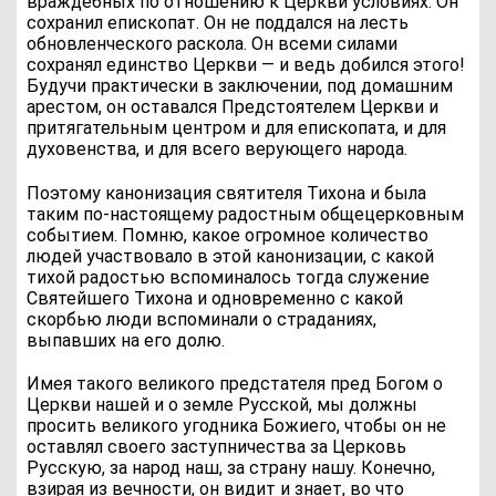
враждебных по отношению к Церкви условиях. Он
сохранил епископат. Он не поддался на лесть
обновленческого раскола. Он всеми силами
сохранял единство Церкви — и ведь добился этого!
Будучи практически в заключении, под домашним
арестом, он оставался Предстоятелем Церкви и
притягательным центром и для епископата, и для
духовенства, и для всего верующего народа.
Поэтому канонизация святителя Тихона и была
таким по-настоящему радостным общецерковным
событием. Помню, какое огромное количество
людей участвовало в этой канонизации, с какой
тихой радостью вспоминалось тогда служение
Святейшего Тихона и одновременно с какой
скорбью люди вспоминали о страданиях,
выпавших на его долю.
Имея такого великого предстателя пред Богом о
Церкви нашей и о земле Русской, мы должны
просить великого угодника Божиего, чтобы он не
оставлял своего заступничества за Церковь
Русскую, за народ наш, за страну нашу. Конечно,
взирая из вечности, он видит и знает, во что