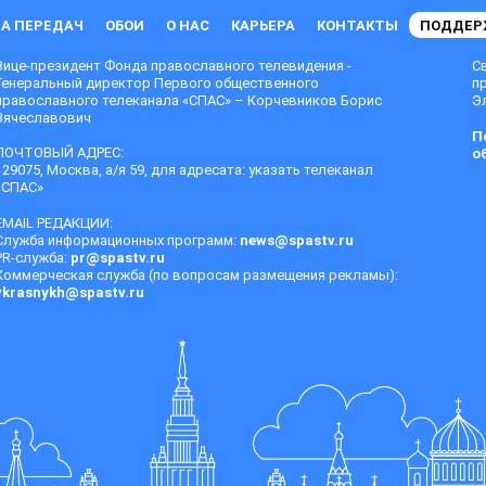
А ПЕРЕДАЧ
ОБОИ
О НАС
КАРЬЕРА
КОНТАКТЫ
ПОДДЕР
Вице-президент Фонда православного телевидения -
С
Генеральный директор Первого общественного
п
православного телеканала «СПАС» – Корчевников Борис
Эл
Вячеславович
П
ПОЧТОВЫЙ АДРЕС:
о
129075, Москва, а/я 59, для адресата: указать телеканал
«СПАС»
EMAIL РЕДАКЦИИ:
Служба информационных программ:
news@spastv.ru
PR-служба:
pr@spastv.ru
Коммерческая служба (по вопросам размещения рекламы):
vkrasnykh@spastv.ru