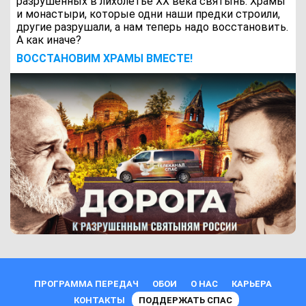
разрушенных в лихолетье ХХ века святынь. Храмы
и монастыри, которые одни наши предки строили,
другие разрушали, а нам теперь надо восстановить.
А как иначе?
ВОCСТАНОВИМ ХРАМЫ ВМЕСТЕ!
ПРОГРАММА ПЕРЕДАЧ
ОБОИ
О НАС
КАРЬЕРА
КОНТАКТЫ
ПОДДЕРЖАТЬ СПАС