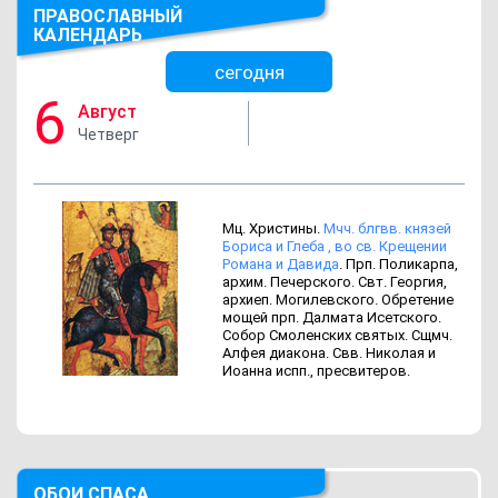
ПРАВОСЛАВНЫЙ
КАЛЕНДАРЬ
сегодня
6
Август
Четверг
Мц. Христины.
Мчч. блгвв. князей
Бориса и Глеба , во св. Крещении
Романа и Давида
. Прп. Поликарпа,
архим. Печерского. Свт. Георгия,
архиеп. Могилевского. Обретение
мощей прп. Далмата Исетского.
Собор Смоленских святых. Сщмч.
Алфея диакона. Свв. Николая и
Иоанна испп., пресвитеров.
ОБОИ СПАСА