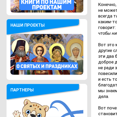
Конечно,
не может
всегда т
каким-то
НАШИ ПРОЕКТЫ
говорит
чтобы ни
Вот это 
другие с
эти два 
доброе д
не ради 
повесили
и есть т
благодат
ПАРТНЕРЫ
мы знаем
дела.
Вот поче
становит