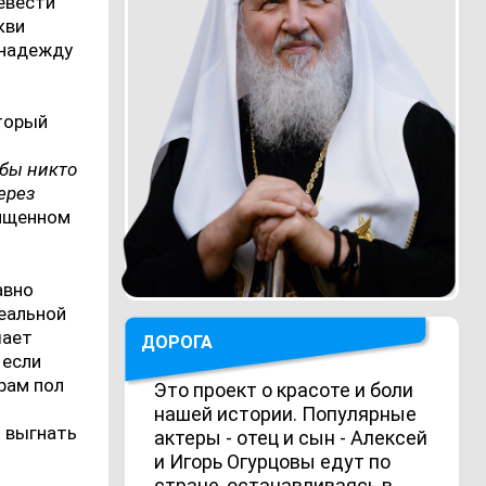
ревести
кви
, надежду
оторый
абы никто
ерез
вященном
авно
реальной
шает
ДОРОГА
 если
рам пол
Это проект о красоте и боли
нашей истории. Популярные
о выгнать
актеры - отец и сын - Алексей
и Игорь Огурцовы едут по
стране, останавливаясь в