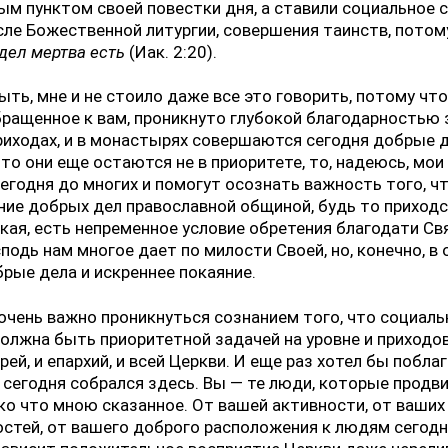
м пунктом своей повестки дня, а ставили социальное 
сле Божественной литургии, совершения таинств, потом
 дел мертва есть
(Иак. 2:20).
ть, мне и не стоило даже все это говорить, потому чт
бращенное к вам, проникнуто глубокой благодарностью з
приходах, и в монастырях совершаются сегодня добрые д
-то они еще остаются не в приоритете, то, надеюсь, мои
егодня до многих и помогут осознать важность того, ч
ие добрых дел православной общиной, будь то приходс
ая, есть непременное условие обретения благодати Св
сподь нам многое дает по милости Своей, но, конечно, в 
рые дела и искреннее покаяние.
очень важно проникнуться сознанием того, что социаль
олжна быть приоритетной задачей на уровне и приходов
ей, и епархий, и всей Церкви. И еще раз хотел бы побла
о сегодня собрался здесь. Вы — те люди, которые продв
ко что мною сказанное. От вашей активности, от ваших
стей, от вашего доброго расположения к людям сегодн