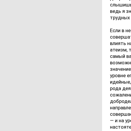
слышишь 
ведь я з
трудных 
Если в н
соверша
влиять н
атеизм, 
самый ва
возможно
значение
уровне е
идейные,
рода дея
сожалени
доброде
направле
совершае
— и на у
настояте