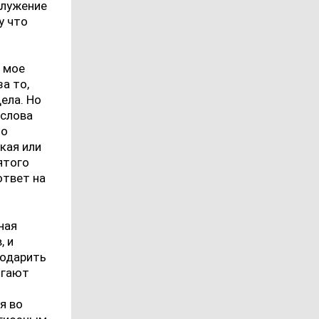
служение
у что
о мое
а то,
ела. Но
 слова
то
кая или
ятого
ответ на
ная
, и
годарить
игают
я во