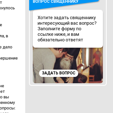
ВОПРОС СВЯЩЕННИКУ
ет
кнулось
Хотите задать священнику
интересующий вас вопрос?
ие
Заполните форму по
ссылке ниже, и вам
ла, в
обязательно ответят
е дело
свершение
ЗАДАТЬ ВОПРОС
не
нет
го вы
еменному
вопросы: