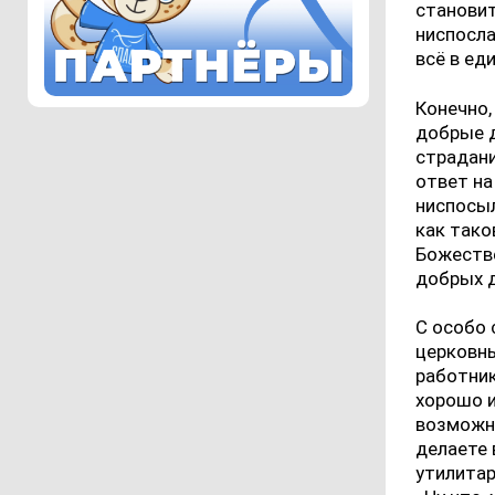
становит
ниспосла
всё в ед
Конечно,
добрые 
страдани
ответ на
ниспосыл
как тако
Божестве
добрых д
С особо 
церковн
работник
хорошо и
возможно
делаете 
утилитар