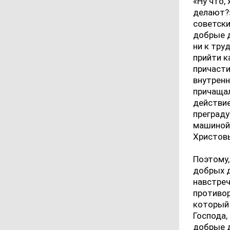
«Ну что,
делают?»
советски
добрые д
ни к тру
прийти к
причасти
внутренн
причащал
действие
преграду
машиной,
Христовы
Поэтому,
добрых д
навстреч
противор
который 
Господа,
добрые д