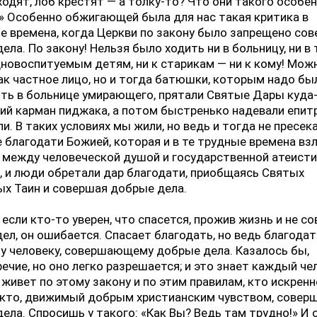
 ходят, лоб крестят — а толку-то? Что они такого особе
 Особенно обжигающей была для нас такая критика в
е времена, когда Церкви по закону было запрещено со
ела. По закону! Нельзя было ходить ни в больницу, ни в
дновоспитуемым детям, ни к старикам — ни к кому! Мож
ак частное лицо, но и тогда батюшки, которым надо бы
ть в больнице умирающего, прятали Святые Дары куда
ий карман пиджака, а потом быстренько надевали епит
и. В таких условиях мы жили, но ведь и тогда не пресек
 благодати Божией, которая и в те трудные времена в
 между человеческой душой и государственной атеист
 и люди обретали дар благодати, приобщаясь Святых
х Таин и совершая добрые дела.
 если кто-то уверен, что спасется, прожив жизнь и не с
ел, он ошибается. Спасает благодать, но ведь благода
у человеку, совершающему добрые дела. Казалось бы,
ечие, но оно легко разрешается; и это знает каждый че
живет по этому закону и по этим правилам, кто искренн
 кто, движимый добрым христианским чувством, совер
ела. Спросишь у такого: «Как Вы? Ведь там трудно!» И