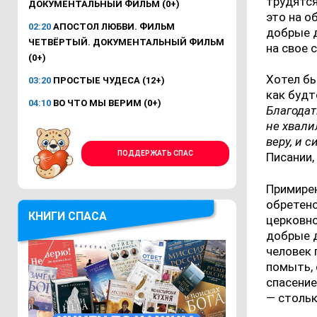
трудятся
ДОКУМЕНТАЛЬНЫЙ ФИЛЬМ (0+)
это на о
02:20
АПОСТОЛ ЛЮБВИ. ФИЛЬМ
добрые д
ЧЕТВЁРТЫЙ. ДОКУМЕНТАЛЬНЫЙ ФИЛЬМ
на свое 
(0+)
Хотел бы
03:20
ПРОСТЫЕ ЧУДЕСА (12+)
как будт
04:10
ВО ЧТО МЫ ВЕРИМ (0+)
Благодат
не хвали
веру, и с
ПОДДЕРЖАТЬ СПАС
Писании
Примирен
обретено
КНИГИ СПАСА
церковно
добрые 
человек 
помыть, 
спасение
— столь