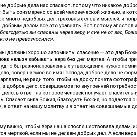
 не добрые дела нас спасают, потому что никакое добр
 быть соизмерено со всей человеческой жизнью, в кот
ак много недобрых дел, греховных слов и мыслей, и поп
 добрым делом все это уравнять. Вот потому апостол 
:
благодатью вы спасены через веру, и сие не от вас, Божи
кто не превозносился
.
мы должны хорошо запомнить: спасение — это дар Божи
лова нельзя забывать: вера без дел мертва. А чтобы пр
будто бы разнонаправленных утверждения, нужно помни
ело, совершаемое во имя Господа, доброе дело не форм
зарплаты, не ради того чтобы на доску почета фотогра
, а доброе дело, совершаемое по внутренней потребнос
о дело, в ответ на которое человек получает спаситель
ь. Спасает сила Божия, благодать Божия, но подается он
, в ответ на нашу молитву и в ответ на совершаемые 
му важно, чтобы вера наша споспешествовала делам, и
ся мертвой, если мы не делаем добрых дел. А если вера