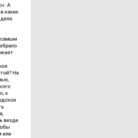
». А
в каких
дела.
м самым
избрало
никает
ное
той? На
ные,
кого
о, к
ходское
ть
а,
ь везде
тобы
м или