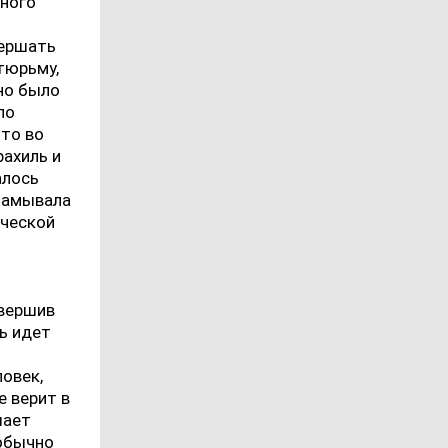
нного
вершать
 тюрьму,
но было
ло
-то во
рахиль и
алось
зламывала
ической
овершив
ть идет
ловек,
е верит в
шает
 обычно