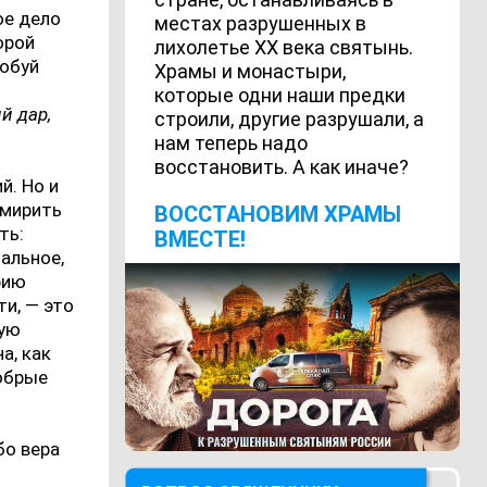
ое дело
местах разрушенных в
орой
лихолетье ХХ века святынь.
робуй
Храмы и монастыри,
и
которые одни наши предки
й дар,
строили, другие разрушали, а
нам теперь надо
восстановить. А как иначе?
й. Но и
имирить
ВОCСТАНОВИМ ХРАМЫ
ть:
ВМЕСТЕ!
альное,
фию
ти, — это
ную
а, как
добрые
бо вера