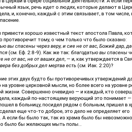
 в Церкви в сфере социальной деятельности. А если пе
бычный язык, речь идет о людях, которые делают в Цер
ела, и, конечно, каждый с этим связывает, в том числе
спасение.
 привести хорошо известный текст апостола Павла, к
о противоречит тому, о чем только что было сказано:
ью вы спасены через веру, и сие не от вас, Божий дар, д
лся
(см. Еф. 2:8-9). Как же так:
благодатью вы спасены ч
ие не от вас, не от ваших дел
, — и, как утверждается в С
,
вера без добрых дел мертва есть
(см. Иак. 2:20)?
ие этих двух будто бы противоречивых утверждений д
 на уровне церковной мысли, но более всего на уровне 
й жизни. Совершенно очевидно — и каждый, кто совер
дела, каждый по-настоящему верующий это понимает —
пошел в больницу, посидел рядом с больным, пришел в х
сделал еще что-то доброе, это дело не определяет его
. А если бы было так, так из храма было бы невозможн
ко было бы желающих мыть полы…