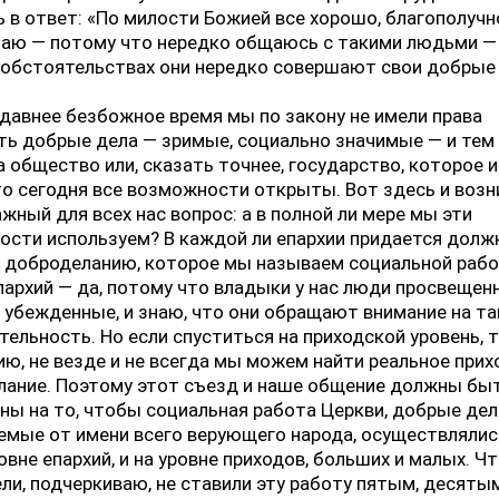
в ответ: «По милости Божией все хорошо, благополучно
наю — потому что нередко общаюсь с такими людьми — 
обстоятельствах они нередко совершают свои добрые 
едавнее безбожное время мы по закону не имели права
ть добрые дела — зримые, социально значимые — и те
а общество или, сказать точнее, государство, которое 
то сегодня все возможности открыты. Вот здесь и воз
жный для всех нас вопрос: а в полной ли мере мы эти
сти используем? В каждой ли епархии придается долж
 доброделанию, которое мы называем социальной рабо
пархий — да, потому что владыки у нас люди просвещен
 убежденные, и знаю, что они обращают внимание на та
тельность. Но если спуститься на приходской уровень, т
ю, не везде и не всегда мы можем найти реальное при
лание. Поэтому этот съезд и наше общение должны бы
ны на то, чтобы социальная работа Церкви, добрые дел
мые от имени всего верующего народа, осуществлялис
ровне епархий, и на уровне приходов, больших и малых. Ч
ли, подчеркиваю, не ставили эту работу пятым, десяты