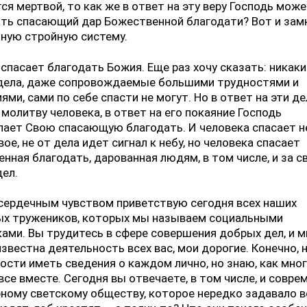
ся мертвой, то как же в ответ на эту веру Господь мож
ть спасающий дар Божественной благодати? Вот и зам
иную стройную систему.
 спасает благодать Божия. Еще раз хочу сказать: никак
дела, даже сопровождаемые большими трудностями и
ями, сами по себе спасти не могут. Но в ответ на эти де
 молитву человека, в ответ на его покаяние Господь
ает Свою спасающую благодать. И человека спасает н
вое, не от дела идет сигнал к небу, но человека спасает
нная благодать, дарованная людям, в том числе, и за 
ел.
сердечным чувством приветствую сегодня всех наших
ых тружеников, которых мы называем социальными
ами. Вы трудитесь в сфере совершения добрых дел, и м
звестна деятельность всех вас, мои дорогие. Конечно, 
сти иметь сведения о каждом лично, но знаю, как мно
все вместе. Сегодня вы отвечаете, в том числе, и совр
ному светскому обществу, которое нередко задавало 