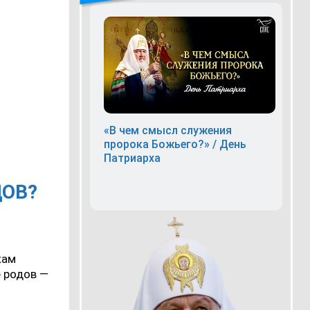
«В чем смысл служения
пророка Божьего?» / День
Патриарха
ДОВ?
кам
е родов —