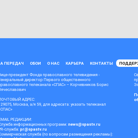
А ПЕРЕДАЧ
ОБОИ
О НАС
КАРЬЕРА
КОНТАКТЫ
ПОДДЕР
Вице-президент Фонда православного телевидения -
С
Генеральный директор Первого общественного
п
православного телеканала «СПАС» – Корчевников Борис
Эл
Вячеславович
П
ПОЧТОВЫЙ АДРЕС:
о
129075, Москва, а/я 59, для адресата: указать телеканал
«СПАС»
EMAIL РЕДАКЦИИ:
Служба информационных программ:
news@spastv.ru
PR-служба:
pr@spastv.ru
Коммерческая служба (по вопросам размещения рекламы):