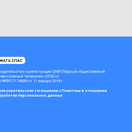
ЖАТЬ СПАС
видетельство о регистрации СМИ (Первый общественный
равославный телеканал «СПАС»):
 №ФС77-74808 от 11 января 2019 г.
ользовательское соглашение
и
Политика в отношении
бработки персональных данных