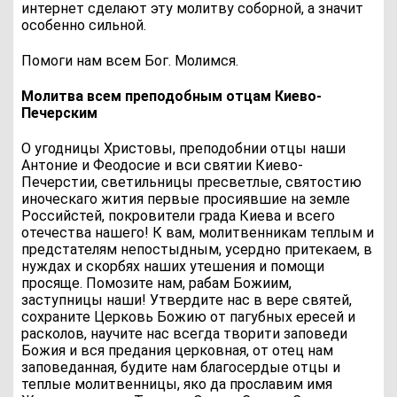
интернет сделают эту молитву соборной, а значит
особенно сильной.
Помоги нам всем Бог. Молимся.
Молитва всем преподобным отцам Киево-
Печерским
О угодницы Христовы, преподобнии отцы наши
Антоние и Феодосие и вси святии Киево-
Печерстии, светильницы пресветлые, святостию
иноческаго жития первые просиявшие на земле
Российстей, покровители града Киева и всего
отечества нашего! К вам, молитвенникам теплым и
предстателям непостыдным, усердно притекаем, в
нуждах и скорбях наших утешения и помощи
просяще. Помозите нам, рабам Божиим,
заступницы наши! Утвердите нас в вере свя­тей,
сохраните Церковь Божию от пагубных ересей и
расколов, научите нас всегда творити заповеди
Божия и вся предания церковная, от отец нам
заповеданная, будите нам благосердые отцы и
теплые молитвенницы, яко да прославим имя