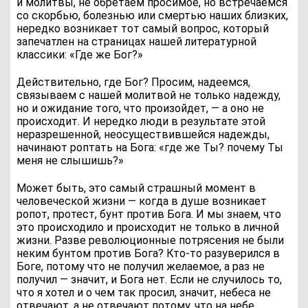
и молитвы, не обретаем просимое, но встречаемся
со скорбью, болезнью или смертью наших близких,
нередко возникает тот самый вопрос, который
запечатлен на страницах нашей литературной
классики: «Где же Бог?»
Действительно, где Бог? Просим, надеемся,
связываем с нашей молитвой не только надежду,
но и ожидание того, что произойдет, — а оно не
происходит. И нередко люди в результате этой
неразрешенной, неосуществившейся надежды,
начинают роптать на Бога: «где же Ты? почему Ты
меня не слышишь?»
Может быть, это самый страшный момент в
человеческой жизни — когда в душе возникает
ропот, протест, бунт против Бога. И мы знаем, что
это происходило и происходит не только в личной
жизни. Разве революционные потрясения не были
неким бунтом против Бога? Кто-то разуверился в
Боге, потому что не получил желаемое, а раз не
получил — значит, и Бога нет. Если не случилось то,
что я хотел и о чем так просил, значит, небеса не
отвечают, а не отвечают потому, что на небе