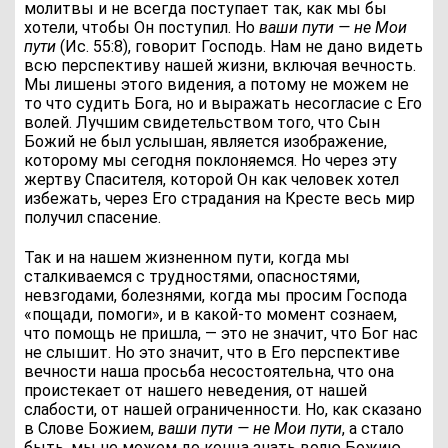
молитвы и не всегда поступает так, как мы бы
хотели, чтобы Он поступил. Но
ваши пути — не Мои
пути
(Ис. 55:8), говорит Господь. Нам не дано видеть
всю перспективу нашей жизни, включая вечность.
Мы лишены этого видения, а потому не можем не
то что судить Бога, но и выражать несогласие с Его
волей. Лучшим свидетельством того, что Сын
Божий не был услышан, является изображение,
которому мы сегодня поклоняемся. Но через эту
жертву Спасителя, которой Он как человек хотел
избежать, через Его страдания на Кресте весь мир
получил спасение.
Так и на нашем жизненном пути, когда мы
сталкиваемся с трудностями, опасностями,
невзгодами, болезнями, когда мы просим Господа
«пощади, помоги», и в какой-то момент сознаем,
что помощь не пришла, — это не значит, что Бог нас
не слышит. Но это значит, что в Его перспективе
вечности наша просьба несостоятельна, что она
проистекает от нашего неведения, от нашей
слабости, от нашей ограниченности. Но, как сказано
в Слове Божием,
ваши пути — не Мои пути
, а стало
быть, мы не можем до конца знать волю Божию.