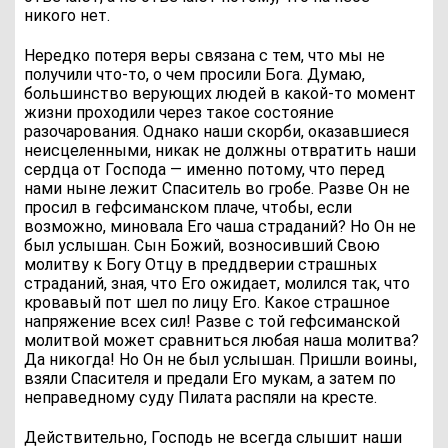
никого нет.
Нередко потеря веры связана с тем, что мы не
получили что-то, о чем просили Бога. Думаю,
большинство верующих людей в какой-то момент
жизни проходили через такое состояние
разочарования. Однако наши скорби, оказавшиеся
неисцеленными, никак не должны отвратить наши
сердца от Господа — именно потому, что перед
нами ныне лежит Спаситель во гробе. Разве Он не
просил в гефсиманском плаче, чтобы, если
возможно, миновала Его чаша страданий? Но Он не
был услышан. Сын Божий, возносивший Свою
молитву к Богу Отцу в преддверии страшных
страданий, зная, что Его ожидает, молился так, что
кровавый пот шел по лицу Его. Какое страшное
напряжение всех сил! Разве с той гефсиманской
молитвой может сравниться любая наша молитва?
Да никогда! Но Он не был услышан. Пришли воины,
взяли Спасителя и предали Его мукам, а затем по
неправедному суду Пилата распяли на кресте.
Действительно, Господь не всегда слышит наши